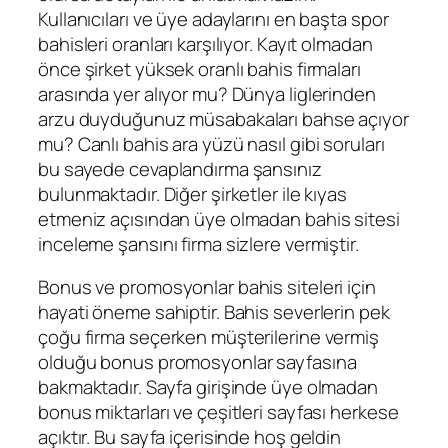
Kullanıcıları ve üye adaylarını en başta spor
bahisleri oranları karşılıyor. Kayıt olmadan
önce şirket yüksek oranlı bahis firmaları
arasında yer alıyor mu? Dünya liglerinden
arzu duyduğunuz müsabakaları bahse açıyor
mu? Canlı bahis ara yüzü nasıl gibi soruları
bu sayede cevaplandırma şansınız
bulunmaktadır. Diğer şirketler ile kıyas
etmeniz açısından üye olmadan bahis sitesi
inceleme şansını firma sizlere vermiştir.
Bonus ve promosyonlar bahis siteleri için
hayati öneme sahiptir. Bahis severlerin pek
çoğu firma seçerken müşterilerine vermiş
olduğu bonus promosyonlar sayfasına
bakmaktadır. Sayfa girişinde üye olmadan
bonus miktarları ve çeşitleri sayfası herkese
açıktır. Bu sayfa içerisinde hoş geldin