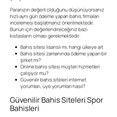
Paranızın değerli olduğunu düşünüyorsanız
hızlı aynı gün ödeme yapan bahis firmaları
incelemesi başlatmanız önerilmektedir.
Bunun için değerlendireceğiniz bazı
kıstasların olması gerekmektedir.
Bahis sitesi lisanslı mı, hangi ülkeye ait
Bahis sitesi zamanında ödeme yapan bir
şirket mi?
Online bahis sitesi müşteri hizmetleri
çalışıyor mu?
Güvenilir bahis siteleri internet
yorumları, üye yorumları nasıl?
Güvenilir Bahis Siteleri Spor
Bahisleri