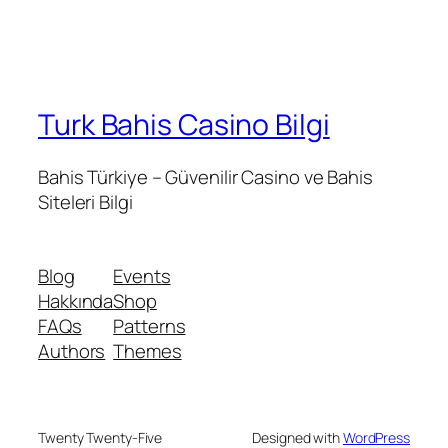
Turk Bahis Casino Bilgi
Bahis Türkiye – Güvenilir Casino ve Bahis
Siteleri Bilgi
Blog
Events
Hakkında
Shop
FAQs
Patterns
Authors
Themes
Twenty Twenty-Five
Designed with
WordPress