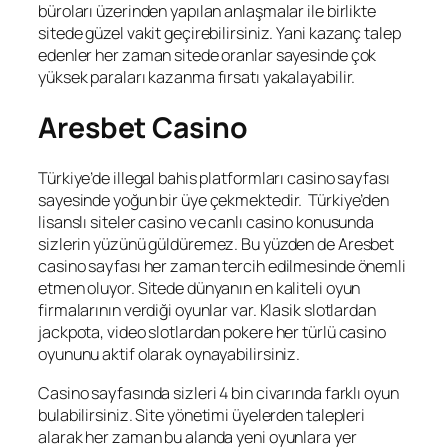
büroları üzerinden yapılan anlaşmalar ile birlikte
sitede güzel vakit geçirebilirsiniz. Yani kazanç talep
edenler her zaman sitede oranlar sayesinde çok
yüksek paraları kazanma fırsatı yakalayabilir.
Aresbet Casino
Türkiye’de illegal bahis platformları casino sayfası
sayesinde yoğun bir üye çekmektedir. Türkiye’den
lisanslı siteler casino ve canlı casino konusunda
sizlerin yüzünü güldüremez. Bu yüzden de Aresbet
casino sayfası her zaman tercih edilmesinde önemli
etmen oluyor. Sitede dünyanın en kaliteli oyun
firmalarının verdiği oyunlar var. Klasik slotlardan
jackpota, video slotlardan pokere her türlü casino
oyununu aktif olarak oynayabilirsiniz.
Casino sayfasında sizleri 4 bin civarında farklı oyun
bulabilirsiniz. Site yönetimi üyelerden talepleri
alarak her zaman bu alanda yeni oyunlara yer