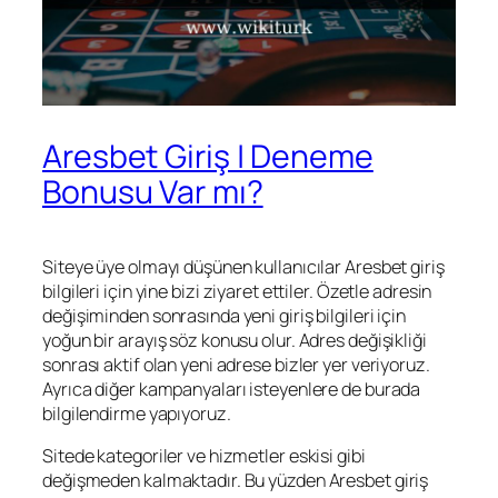
Aresbet Giriş | Deneme
Bonusu Var mı?
Siteye üye olmayı düşünen kullanıcılar Aresbet giriş
bilgileri için yine bizi ziyaret ettiler. Özetle adresin
değişiminden sonrasında yeni giriş bilgileri için
yoğun bir arayış söz konusu olur. Adres değişikliği
sonrası aktif olan yeni adrese bizler yer veriyoruz.
Ayrıca diğer kampanyaları isteyenlere de burada
bilgilendirme yapıyoruz.
Sitede kategoriler ve hizmetler eskisi gibi
değişmeden kalmaktadır. Bu yüzden Aresbet giriş