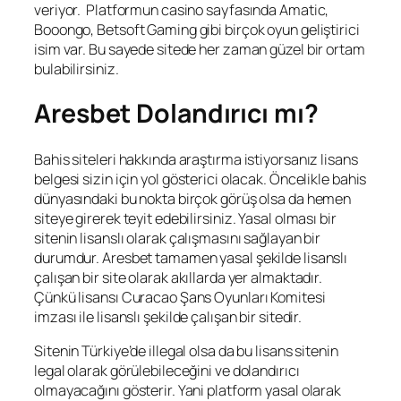
veriyor. Platformun casino sayfasında Amatic,
Booongo, Betsoft Gaming gibi birçok oyun geliştirici
isim var. Bu sayede sitede her zaman güzel bir ortam
bulabilirsiniz.
Aresbet Dolandırıcı mı?
Bahis siteleri hakkında araştırma istiyorsanız lisans
belgesi sizin için yol gösterici olacak. Öncelikle bahis
dünyasındaki bu nokta birçok görüş olsa da hemen
siteye girerek teyit edebilirsiniz. Yasal olması bir
sitenin lisanslı olarak çalışmasını sağlayan bir
durumdur. Aresbet tamamen yasal şekilde lisanslı
çalışan bir site olarak akıllarda yer almaktadır.
Çünkü lisansı Curacao Şans Oyunları Komitesi
imzası ile lisanslı şekilde çalışan bir sitedir.
Sitenin Türkiye’de illegal olsa da bu lisans sitenin
legal olarak görülebileceğini ve dolandırıcı
olmayacağını gösterir. Yani platform yasal olarak