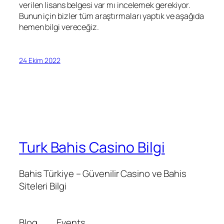
verilen lisans belgesi var mı incelemek gerekiyor.
Bunun için bizler tüm araştırmaları yaptık ve aşağıda
hemen bilgi vereceğiz.
24 Ekim 2022
Turk Bahis Casino Bilgi
Bahis Türkiye – Güvenilir Casino ve Bahis
Siteleri Bilgi
Blog
Events