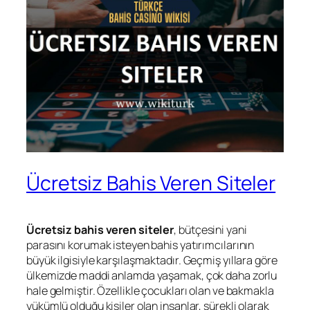
Ücretsiz Bahis Veren Siteler
Ücretsiz bahis veren siteler
, bütçesini yani
parasını korumak isteyen bahis yatırımcılarının
büyük ilgisiyle karşılaşmaktadır. Geçmiş yıllara göre
ülkemizde maddi anlamda yaşamak, çok daha zorlu
hale gelmiştir. Özellikle çocukları olan ve bakmakla
yükümlü olduğu kişiler olan insanlar, sürekli olarak