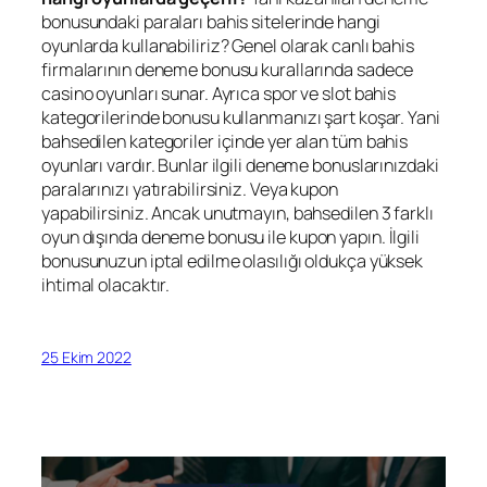
bonusundaki paraları bahis sitelerinde hangi
oyunlarda kullanabiliriz? Genel olarak canlı bahis
firmalarının deneme bonusu kurallarında sadece
casino oyunları sunar. Ayrıca spor ve slot bahis
kategorilerinde bonusu kullanmanızı şart koşar. Yani
bahsedilen kategoriler içinde yer alan tüm bahis
oyunları vardır. Bunlar ilgili deneme bonuslarınızdaki
paralarınızı yatırabilirsiniz. Veya kupon
yapabilirsiniz. Ancak unutmayın, bahsedilen 3 farklı
oyun dışında deneme bonusu ile kupon yapın. İlgili
bonusunuzun iptal edilme olasılığı oldukça yüksek
ihtimal olacaktır.
25 Ekim 2022