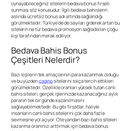
oynayabileceğiniz sitelerin bedava bonus fırsatı
sunması söz konusudur. İlgili bedava bahislerin
aslında ücretsiz bonus adı altında sağlandığı
görülmektedir. Türkiye’de de sayıları giderek artan bu
sitelerin ne tür bedava promosyon sağladıkları çoğu
kişi tarafından merak ediliyor.
Bedava Bahis Bonus
Çeşitleri Nelerdir?
Bazı kişilerin tek amaçlarının para kazanmak olduğu
ve bu yüzden
casino
sitelerini sıkça tercih ettikleri
görülmektedir. Özellikle oranları yüksek tutan canlı
bahis siteleri, gerçek işlerinizde kazanacağınız aylık
paranın tek bir günde kazanılmasını
sağlayabilmektedir. Bu gibi fırsatlar, haliyle
insanların canlı bahis sitelerini çok daha fazla
sevmesine yol açıyor. Öte yandan bazı bahis siteleri
kazanma oranınızı arttırmak için bedava bonus