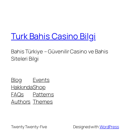
Turk Bahis Casino Bilgi
Bahis Türkiye – Güvenilir Casino ve Bahis
Siteleri Bilgi
Blog
Events
Hakkında
Shop
FAQs
Patterns
Authors
Themes
Twenty Twenty-Five
Designed with
WordPress