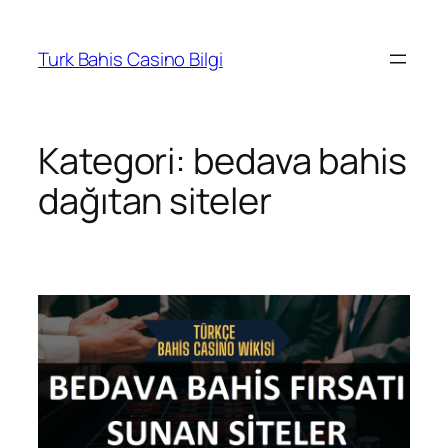
İçeriğe
geç
Turk Bahis Casino Bilgi
Kategori:
bedava bahis
dağıtan siteler