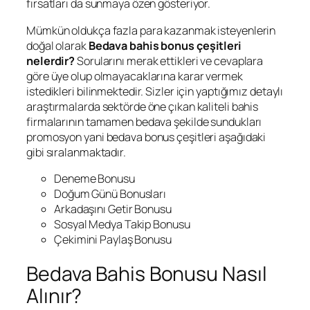
fırsatları da sunmaya özen gösteriyor.
Mümkün oldukça fazla para kazanmak isteyenlerin
doğal olarak
Bedava bahis bonus çeşitleri
nelerdir?
Sorularını merak ettikleri ve cevaplara
göre üye olup olmayacaklarına karar vermek
istedikleri bilinmektedir. Sizler için yaptığımız detaylı
araştırmalarda sektörde öne çıkan kaliteli bahis
firmalarının tamamen bedava şekilde sundukları
promosyon yani bedava bonus çeşitleri aşağıdaki
gibi sıralanmaktadır.
Deneme Bonusu
Doğum Günü Bonusları
Arkadaşını Getir Bonusu
Sosyal Medya Takip Bonusu
Çekimini Paylaş Bonusu
Bedava Bahis Bonusu Nasıl
Alınır?