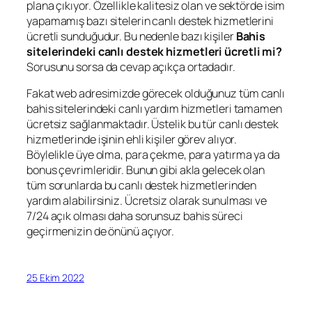
plana çıkıyor. Özellikle kalitesiz olan ve sektörde isim
yapamamış bazı sitelerin canlı destek hizmetlerini
ücretli sunduğudur. Bu nedenle bazı kişiler
Bahis
sitelerindeki canlı destek hizmetleri ücretli mi?
Sorusunu sorsa da cevap açıkça ortadadır.
Fakat web adresimizde görecek olduğunuz tüm canlı
bahis sitelerindeki canlı yardım hizmetleri tamamen
ücretsiz sağlanmaktadır. Üstelik bu tür canlı destek
hizmetlerinde işinin ehli kişiler görev alıyor.
Böylelikle üye olma, para çekme, para yatırma ya da
bonus çevrimleridir. Bunun gibi akla gelecek olan
tüm sorunlarda bu canlı destek hizmetlerinden
yardım alabilirsiniz. Ücretsiz olarak sunulması ve
7/24 açık olması daha sorunsuz bahis süreci
geçirmenizin de önünü açıyor.
25 Ekim 2022