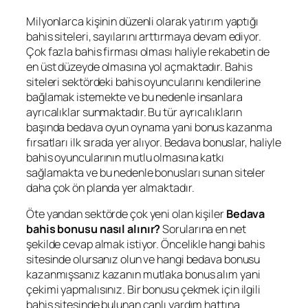
Milyonlarca kişinin düzenli olarak yatırım yaptığı
bahis siteleri, sayılarını arttırmaya devam ediyor.
Çok fazla bahis firması olması haliyle rekabetin de
en üst düzeyde olmasına yol açmaktadır. Bahis
siteleri sektördeki bahis oyuncularını kendilerine
bağlamak istemekte ve bu nedenle insanlara
ayrıcalıklar sunmaktadır. Bu tür ayrıcalıkların
başında bedava oyun oynama yani bonus kazanma
fırsatları ilk sırada yer alıyor. Bedava bonuslar, haliyle
bahis oyuncularının mutlu olmasına katkı
sağlamakta ve bu nedenle bonusları sunan siteler
daha çok ön planda yer almaktadır.
Öte yandan sektörde çok yeni olan kişiler
Bedava
bahis bonusu nasıl alınır?
Sorularına en net
şekilde cevap almak istiyor. Öncelikle hangi bahis
sitesinde olursanız olun ve hangi bedava bonusu
kazanmışsanız kazanın mutlaka bonus alım yani
çekimi yapmalısınız. Bir bonusu çekmek için ilgili
bahis sitesinde bulunan canlı yardım hattına