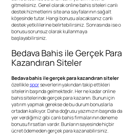
gitmelisiniz. Genel olarak online bahis siteleri canlı
destek hizmetlerini site ana sayfalarının sağ alt
köşesinde tutar. Hangi bonusu alacaksanız canlı
destek yetkililerine belirtebilirsiniz. Sonrasında ise o
bonusu sorunsuz olarak kullanmaya
başlayabilirsiniz.
Bedava Bahis ile Gerçek Para
Kazandıran Siteler
Bedava bahis ile gerçek para kazandıran siteler
özellikle
spor
severlerin yakından takip ettikleri
sitelerin başında gelmektedir. Her ne kadar online
bahis sitelerinde gerçek para kazanın. Bunun için
yatırım yapmak gerekse de bu durum bonuslarla
ortadan kalkıyor. Daha doğrusu yazımızın başında da
yer verdiğimiz gibi canlı bahis firmalarının deneme
bonusu fırsatları vardır. Bunların sayesinde hiçbir
ücret ödemeden gerçek para kazanabilirsiniz.