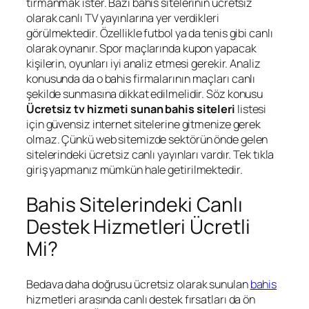
tırmanmak ister. Bazı bahis sitelerinin ücretsiz
olarak canlı TV yayınlarına yer verdikleri
görülmektedir. Özellikle futbol ya da tenis gibi canlı
olarak oynanır. Spor maçlarında kupon yapacak
kişilerin, oyunları iyi analiz etmesi gerekir. Analiz
konusunda da o bahis firmalarının maçları canlı
şekilde sunmasına dikkat edilmelidir. Söz konusu
Ücretsiz tv hizmeti sunan bahis siteleri
listesi
için güvensiz internet sitelerine gitmenize gerek
olmaz. Çünkü web sitemizde sektörün önde gelen
sitelerindeki ücretsiz canlı yayınları vardır. Tek tıkla
giriş yapmanız mümkün hale getirilmektedir.
Bahis Sitelerindeki Canlı
Destek Hizmetleri Ücretli
Mi?
Bedava daha doğrusu ücretsiz olarak sunulan
bahis
hizmetleri arasında canlı destek fırsatları da ön