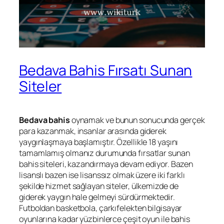
Bedava Bahis Fırsatı Sunan
Siteler
Bedava bahis
oynamak ve bunun sonucunda gerçek
para kazanmak, insanlar arasında giderek
yaygınlaşmaya başlamıştır. Özellikle 18 yaşını
tamamlamış olmanız durumunda fırsatlar sunan
bahis siteleri, kazandırmaya devam ediyor. Bazen
lisanslı bazen ise lisanssız olmak üzere iki farklı
şekilde hizmet sağlayan siteler, ülkemizde de
giderek yaygın hale gelmeyi sürdürmektedir.
Futboldan basketbola, çarkıfelekten bilgisayar
oyunlarına kadar yüzbinlerce çeşit oyun ile bahis