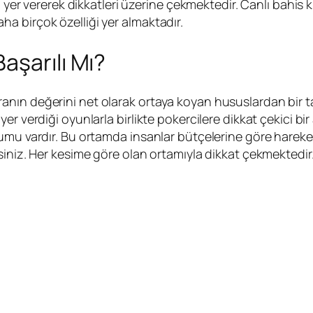
a yer vererek dikkatleri üzerine çekmektedir. Canlı bahis
a birçok özelliği yer almaktadır.
aşarılı Mı?
nın değerini net olarak ortaya koyan hususlardan bir t
er verdiği oyunlarla birlikte pokercilere dikkat çekici b
umu vardır. Bu ortamda insanlar bütçelerine göre hareket
iniz. Her kesime göre olan ortamıyla dikkat çekmektedir.