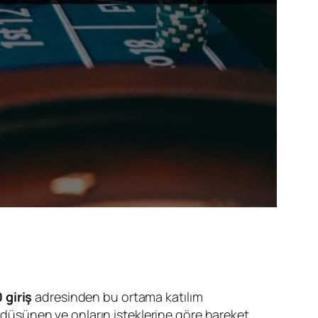
 giriş
adresinden bu ortama katılım
i düşünen ve onların isteklerine göre hareket