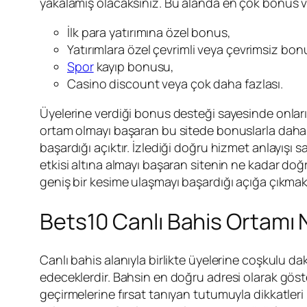
yakalamış olacaksınız. Bu alanda en çok bonus ve
İlk para yatırımına özel bonus,
Yatırımlara özel çevrimli veya çevrimsiz bonu
Spor
kayıp bonusu,
Casino discount veya çok daha fazlası.
Üyelerine verdiği bonus desteği sayesinde onların 
ortam olmayı başaran bu sitede bonuslarla daha öz
başardığı açıktır. İzlediği doğru hizmet anlayışı 
etkisi altına almayı başaran sitenin ne kadar do
geniş bir kesime ulaşmayı başardığı açığa çıkmak
Bets10 Canlı Bahis Ortamı 
Canlı bahis alanıyla birlikte üyelerine coşkulu daki
edeceklerdir. Bahsin en doğru adresi olarak göste
geçirmelerine fırsat tanıyan tutumuyla dikkatler