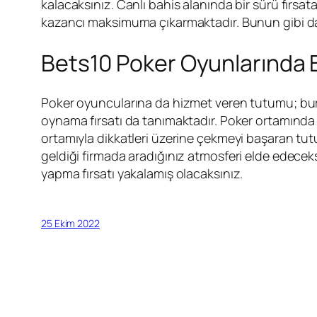
kalacaksınız. Canlı bahis alanında bir sürü fırsat
kazancı maksimuma çıkarmaktadır. Bunun gibi dah
Bets10 Poker Oyunlarında B
Poker oyuncularına da hizmet veren tutumu; bura
oynama fırsatı da tanımaktadır. Poker ortamında y
ortamıyla dikkatleri üzerine çekmeyi başaran tut
geldiği firmada aradığınız atmosferi elde edeceks
yapma fırsatı yakalamış olacaksınız.
25 Ekim 2022