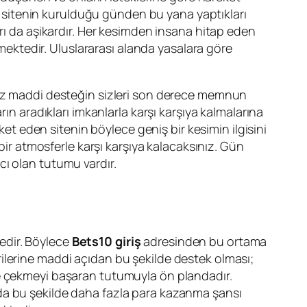
en sitenin kurulduğu günden bu yana yaptıkları
arı da aşikardır. Her kesimden insana hitap eden
kmektedir. Uluslararası alanda yasalara göre
iniz maddi desteğin sizleri son derece memnun
ın aradıkları imkanlarla karşı karşıya kalmalarına
ket eden sitenin böylece geniş bir kesimin ilgisini
bir atmosferle karşı karşıya kalacaksınız. Gün
cı olan tutumu vardır.
edir. Böylece
Bets10 giriş
adresinden bu ortama
ilerine maddi açıdan bu şekilde destek olması;
ne çekmeyi başaran tutumuyla ön plandadır.
da bu şekilde daha fazla para kazanma şansı