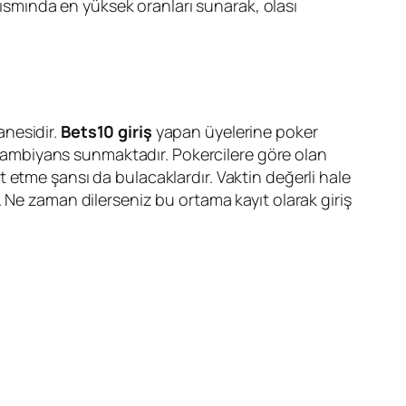
 kısmında en yüksek oranları sunarak, olası
anesidir.
Bets10 giriş
yapan üyelerine poker
ir ambiyans sunmaktadır. Pokercilere göre olan
 etme şansı da bulacaklardır. Vaktin değerli hale
 Ne zaman dilerseniz bu ortama kayıt olarak giriş