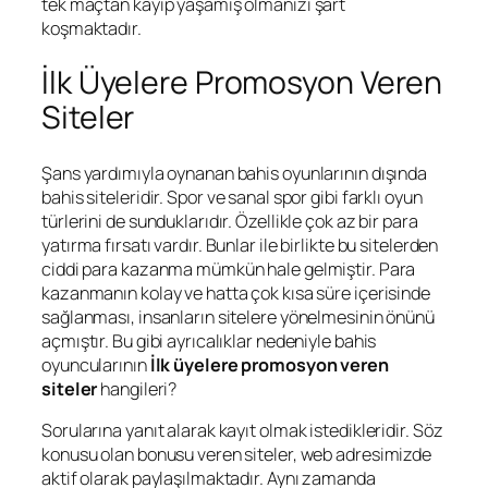
tek maçtan kayıp yaşamış olmanızı şart
koşmaktadır.
İlk Üyelere Promosyon Veren
Siteler
Şans yardımıyla oynanan bahis oyunlarının dışında
bahis siteleridir. Spor ve sanal spor gibi farklı oyun
türlerini de sunduklarıdır. Özellikle çok az bir para
yatırma fırsatı vardır. Bunlar ile birlikte bu sitelerden
ciddi para kazanma mümkün hale gelmiştir. Para
kazanmanın kolay ve hatta çok kısa süre içerisinde
sağlanması, insanların sitelere yönelmesinin önünü
açmıştır. Bu gibi ayrıcalıklar nedeniyle bahis
oyuncularının
İlk üyelere promosyon veren
siteler
hangileri?
Sorularına yanıt alarak kayıt olmak istedikleridir. Söz
konusu olan bonusu veren siteler, web adresimizde
aktif olarak paylaşılmaktadır. Aynı zamanda