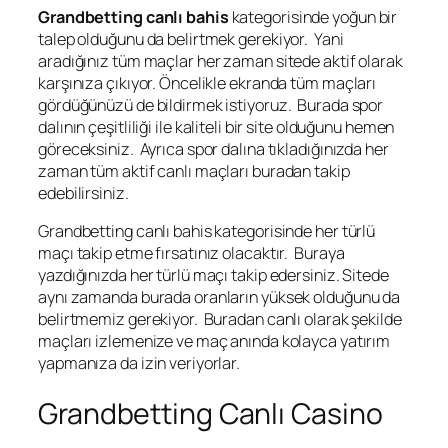
Grandbetting canlı bahis
kategorisinde yoğun bir
talep olduğunu da belirtmek gerekiyor. Yani
aradığınız tüm maçlar her zaman sitede aktif olarak
karşınıza çıkıyor. Öncelikle ekranda tüm maçları
gördüğünüzü de bildirmek istiyoruz. Burada spor
dalının çeşitliliği ile kaliteli bir site olduğunu hemen
göreceksiniz. Ayrıca spor dalına tıkladığınızda her
zaman tüm aktif canlı maçları buradan takip
edebilirsiniz.
Grandbetting canlı bahis kategorisinde her türlü
maçı takip etme fırsatınız olacaktır. Buraya
yazdığınızda her türlü maçı takip edersiniz. Sitede
aynı zamanda burada oranların yüksek olduğunu da
belirtmemiz gerekiyor. Buradan canlı olarak şekilde
maçları izlemenize ve maç anında kolayca yatırım
yapmanıza da izin veriyorlar.
Grandbetting Canlı Casino