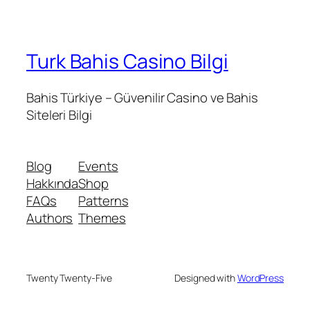
Turk Bahis Casino Bilgi
Bahis Türkiye – Güvenilir Casino ve Bahis
Siteleri Bilgi
Blog
Events
Hakkında
Shop
FAQs
Patterns
Authors
Themes
Twenty Twenty-Five
Designed with
WordPress