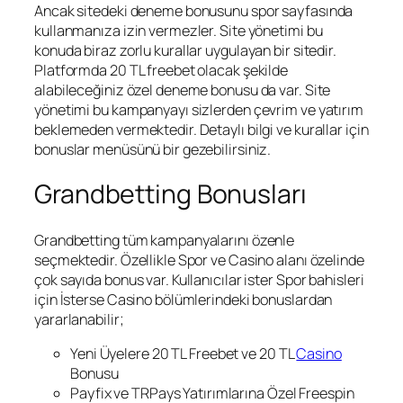
Ancak sitedeki deneme bonusunu spor sayfasında
kullanmanıza izin vermezler. Site yönetimi bu
konuda biraz zorlu kurallar uygulayan bir sitedir.
Platformda 20 TL freebet olacak şekilde
alabileceğiniz özel deneme bonusu da var. Site
yönetimi bu kampanyayı sizlerden çevrim ve yatırım
beklemeden vermektedir. Detaylı bilgi ve kurallar için
bonuslar menüsünü bir gezebilirsiniz.
Grandbetting Bonusları
Grandbetting tüm kampanyalarını özenle
seçmektedir. Özellikle Spor ve Casino alanı özelinde
çok sayıda bonus var. Kullanıcılar ister Spor bahisleri
için İsterse Casino bölümlerindeki bonuslardan
yararlanabilir;
Yeni Üyelere 20 TL Freebet ve 20 TL
Casino
Bonusu
Payfix ve TRPays Yatırımlarına Özel Freespin