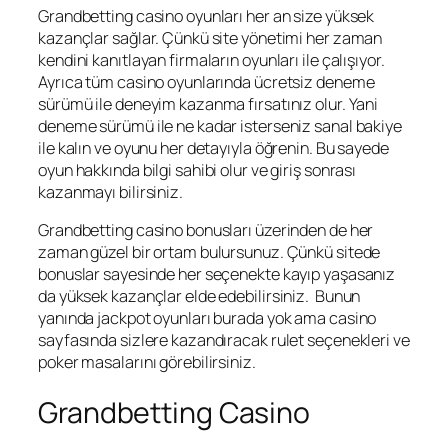
Grandbetting casino oyunları her an size yüksek
kazançlar sağlar. Çünkü site yönetimi her zaman
kendini kanıtlayan firmaların oyunları ile çalışıyor.
Ayrıca tüm casino oyunlarında ücretsiz deneme
sürümü ile deneyim kazanma fırsatınız olur. Yani
deneme sürümü ile ne kadar isterseniz sanal bakiye
ile kalın ve oyunu her detayıyla öğrenin. Bu sayede
oyun hakkında bilgi sahibi olur ve giriş sonrası
kazanmayı bilirsiniz.
Grandbetting casino bonusları üzerinden de her
zaman güzel bir ortam bulursunuz. Çünkü sitede
bonuslar sayesinde her seçenekte kayıp yaşasanız
da yüksek kazançlar elde edebilirsiniz. Bunun
yanında jackpot oyunları burada yok ama casino
sayfasında sizlere kazandıracak rulet seçenekleri ve
poker masalarını görebilirsiniz.
Grandbetting Casino