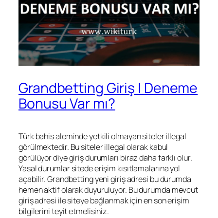
Grandbetting Giriş | Deneme
Bonusu Var mı?
Türk bahis aleminde yetkili olmayan siteler illegal
görülmektedir. Bu siteler illegal olarak kabul
görülüyor diye giriş durumları biraz daha farklı olur.
Yasal durumlar sitede erişim kısıtlamalarına yol
açabilir. Grandbetting yeni giriş adresi bu durumda
hemen aktif olarak duyuruluyor. Bu durumda mevcut
giriş adresi ile siteye bağlanmak için en son erişim
bilgilerini teyit etmelisiniz.