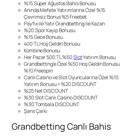
%15 Süper Ağustos Bahis Bonusu
Anında Mefete Yatırımlarına Özel %15
Çevrimsiz Bonus %5 Freebet
Payfix ile Yatır Grandbetting ile Kazan
%20 Spor Kayıp Bonusu
%15 Gece Bonusu
400 TL Hoş Geldin Bonusu
Kombine Bonusu
Her Pazar 500 TL %50
Slot
Yatırım Bonusu
Grandbetting’e Özel %50 Hoş Geldin Bonusu
%10 Freespin
Canlı Casino ve Slot Oyuncularına Özel %10
Yatırım Bonusu + %20 DISCOUNT
%25 Net DISCOUNT
%30 Slot Canlı Casino DISCOUNT
%30 Tombala DISCOUNT
Şans Çarkı
Grandbetting Canlı Bahis