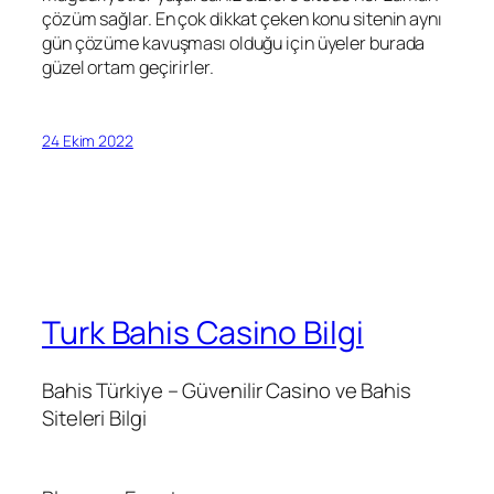
çözüm sağlar. En çok dikkat çeken konu sitenin aynı
gün çözüme kavuşması olduğu için üyeler burada
güzel ortam geçirirler.
24 Ekim 2022
Turk Bahis Casino Bilgi
Bahis Türkiye – Güvenilir Casino ve Bahis
Siteleri Bilgi