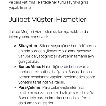
ve para yatırma ile sitede her türlü sayfaya giriş
yapabilirsiniz.
Julibet Müşteri Hizmetleri
Julibet Müşteri Hizmetleri sizlere şu noktalarda
işlem yapma şansı verir;
Şikayetler:
Sitede yaşadığınız her türlü sorun
anında buradan şikayette bulunma şansınız
var. Ayrıca yaptığınız şikayetlerin tamamı aynı
gün çözülür.
Bonus Alma:
Hak ettiğiniz bir
bonus
varsa
canlı destek hattına bağlanın. Burada bonus
hemen hesabınıza yapılan incelemeden sonra
yönetim tarafından aktarılır.
Para Çekme:
Para çekme işlemlerinizi
platform her zaman size hızlı bir şekilde sağlar.
Bunun için para çekme konusunda bir form
doldurmanızı isterler.