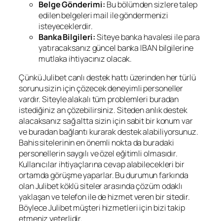
Belge Gönderimi:
Bu bölümden sizlere talep
edilen belgeleri mail ile göndermenizi
isteyeceklerdir.
Banka Bilgileri:
Siteye banka havalesi ile para
yatıracaksanız güncel banka IBAN bilgilerine
mutlaka ihtiyacınız olacak.
Çünkü Julibet canlı destek hattı üzerinden her türlü
sorunu sizin için çözecek deneyimli personeller
vardır. Siteyle alakalı tüm problemleri buradan
istediğiniz an çözebilirsiniz. Siteden anlık destek
alacaksanız sağ altta sizin için sabit bir konum var
ve buradan bağlantı kurarak destek alabiliyorsunuz.
Bahis sitelerinin en önemli nokta da buradaki
personellerin saygılı ve özel eğitimli olmasıdır.
Kullanıcılar ihtiyaçlarına cevap alabilecekleri bir
ortamda görüşme yaparlar. Bu durumun farkında
olan Julibet köklü siteler arasında çözüm odaklı
yaklaşan ve telefon ile de hizmet veren bir sitedir.
Böylece Julibet müşteri hizmetleri için bizi takip
etmeniz yeterlidir.