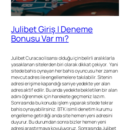
Julibet Giriş | Deneme
Bonusu Var mı?
Julibet Curacao lisansı olduğu için belirli aralıklarla
yasaklanan sitelerden biri olarak dikkat çekiyor. Yani
sitede bahis oynayan her bahis oyuncusu her zaman
mevcut adres ile engellemelere takılabilir. Sitenin
adresi erişime kapandığı saniye yedekte yer alan
adres aktif edilir. Bu anda yedekte bekletilen bir alan
adını öğrenmek için harekete geçmeniz lazım.
Sonrasında bu konuda işlem yaparak sitede tekrar
bahis oynayabilirsiniz. BTK isimli denetim kurumu
engelleme getirdiği anda site hemen yeni adresini
duyurur. Bu durumdan sonra bizler hemen yeni
adresi araştırmaya koyuluyoruz. Sonrasında Julibet