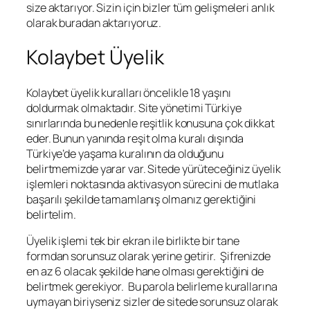
size aktarıyor. Sizin için bizler tüm gelişmeleri anlık
olarak buradan aktarıyoruz.
Kolaybet Üyelik
Kolaybet üyelik kuralları öncelikle 18 yaşını
doldurmak olmaktadır. Site yönetimi Türkiye
sınırlarında bu nedenle reşitlik konusuna çok dikkat
eder. Bunun yanında reşit olma kuralı dışında
Türkiye’de yaşama kuralının da olduğunu
belirtmemizde yarar var. Sitede yürüteceğiniz üyelik
işlemleri noktasında aktivasyon sürecini de mutlaka
başarılı şekilde tamamlanış olmanız gerektiğini
belirtelim.
Üyelik işlemi tek bir ekran ile birlikte bir tane
formdan sorunsuz olarak yerine getirir. Şifrenizde
en az 6 olacak şekilde hane olması gerektiğini de
belirtmek gerekiyor. Bu parola belirleme kurallarına
uymayan biriyseniz sizler de sitede sorunsuz olarak