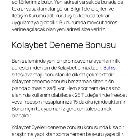
editörlerimiz bulur. Yeni adresi versek de burada da
tekrar yasaklamalar görür. Bilgi Teknolojileri ve
İletişim Kurumu adlı kuruluş bu konuda tekrar
uygulamaya gidebilir. Bu durumda mevcut adres
yerine açılacak olan yeni adresi size veririz.
Kolaybet Deneme Bonusu
Bahis aleminde yeni bir promosyon arayanların ilk
adreslerinden biri de Kolaybet olmaktadır.
Bahis
sitesi avantajlı bonusları ile dikkat çekmektedir.
Kolaybet deneme bonusu her zaman sitenin ön
planda olmasını sağlıyor. Hem spor hem de casino
alanında kullanım olabilecek 25 TL değerinde freebet
veya freespin hesaplarınıza 15 dakika içinde aktarılır.
Bunun için tek yapmanız gereken talep etmek
olacaktır.
Kolaybet üyeleri deneme bonusu konusunda kısa bir
araştırma yaptıktan sonra hemen başvuru yapabilir.