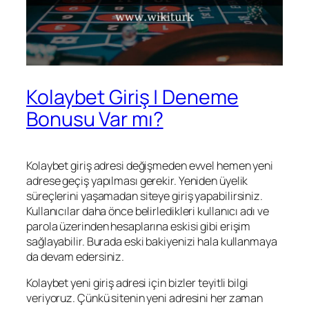
Kolaybet Giriş | Deneme
Bonusu Var mı?
Kolaybet giriş adresi değişmeden evvel hemen yeni
adrese geçiş yapılması gerekir. Yeniden üyelik
süreçlerini yaşamadan siteye giriş yapabilirsiniz.
Kullanıcılar daha önce belirledikleri kullanıcı adı ve
parola üzerinden hesaplarına eskisi gibi erişim
sağlayabilir. Burada eski bakiyenizi hala kullanmaya
da devam edersiniz.
Kolaybet yeni giriş adresi için bizler teyitli bilgi
veriyoruz. Çünkü sitenin yeni adresini her zaman