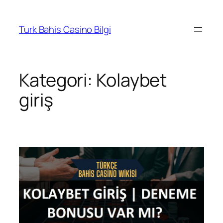
İçeriğe
geç
Turk Bahis Casino Bilgi
Kategori:
Kolaybet
giriş