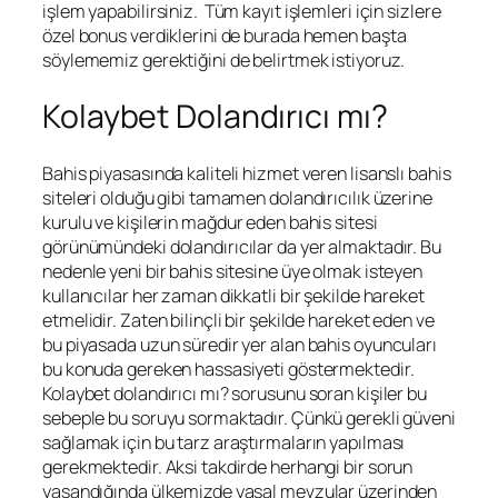
işlem yapabilirsiniz. Tüm kayıt işlemleri için sizlere
özel bonus verdiklerini de burada hemen başta
söylememiz gerektiğini de belirtmek istiyoruz.
Kolaybet Dolandırıcı mı?
Bahis piyasasında kaliteli hizmet veren lisanslı bahis
siteleri olduğu gibi tamamen dolandırıcılık üzerine
kurulu ve kişilerin mağdur eden bahis sitesi
görünümündeki dolandırıcılar da yer almaktadır. Bu
nedenle yeni bir bahis sitesine üye olmak isteyen
kullanıcılar her zaman dikkatli bir şekilde hareket
etmelidir. Zaten bilinçli bir şekilde hareket eden ve
bu piyasada uzun süredir yer alan bahis oyuncuları
bu konuda gereken hassasiyeti göstermektedir.
Kolaybet dolandırıcı mı? sorusunu soran kişiler bu
sebeple bu soruyu sormaktadır. Çünkü gerekli güveni
sağlamak için bu tarz araştırmaların yapılması
gerekmektedir. Aksi takdirde herhangi bir sorun
yaşandığında ülkemizde yasal mevzular üzerinden