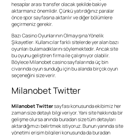
hesaplar arası transfer olacak şekilde bakiye
aktarmanız önemlidir. Çünkü yatırdığınız paralar
önce spor sayfasına aktarılır ve diğer bölümlere
geçirmeniz gerekir.
Bazı Casino Oyunlarının Olmayışına Yönelik
Şikayetler: Kullanıcılar farklı sitelerde yer alan bazı
oyunları bulamadıklarını söylemektedir. Ancak site
bu oyunu geliştiren firma ile çalışmıyor olabilir.
Böylece Milanobet casino sayfalarında üç bin
civarında oyun sunduğu için bu alanda birçok oyun
seçeneğini size verir.
Milanobet Twitter
Milanobet Twitter
sayfası konusunda ekibimiz her
zaman size detaylı bilgi veriyor. Yani site hakkında bir
gelişme olursa anında buradan size tüm detayları
aktardığımızı belirtmek istiyoruz. Bunun yanında site
yönetimi erişim bilgileri konusunda da buradan