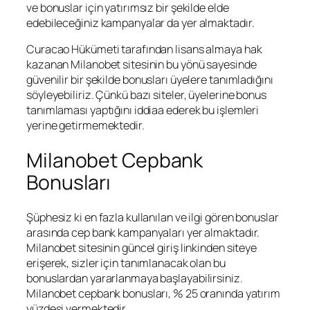
ve bonuslar için yatırımsız bir şekilde elde
edebileceğiniz kampanyalar da yer almaktadır.
Curacao Hükümeti tarafından lisans almaya hak
kazanan Milanobet sitesinin bu yönü sayesinde
güvenilir bir şekilde bonusları üyelere tanımladığını
söyleyebiliriz. Çünkü bazı siteler, üyelerine bonus
tanımlaması yaptığını iddiaa ederek bu işlemleri
yerine getirmemektedir.
Milanobet Cepbank
Bonusları
Şüphesiz ki en fazla kullanılan ve ilgi gören bonuslar
arasında cep bank kampanyaları yer almaktadır.
Milanobet sitesinin güncel giriş linkinden siteye
erişerek, sizler için tanımlanacak olan bu
bonuslardan yararlanmaya başlayabilirsiniz.
Milanobet cepbank bonusları, % 25 oranında yatırım
yüzdesi vermektedir.