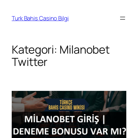
İçeriğe
geç
Turk Bahis Casino Bilgi
Kategori:
Milanobet
Twitter