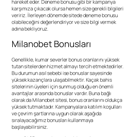
hareket eder. Deneme bonusu gibi bir kampanya
karşımıza çıkacak olursa hemen size gerekli bilgileri
veririz. İlerleyen dönemde sitede deneme bonusu
olabileceğini değerlendiriyor ve size bilgi vermek
adına bekliyoruz.
Milanobet Bonusları
Genellikle, kumar severler bonus oranlarını yüksek
tutan sitelerden hizmet almayı tercih etmektedirler.
Bu durumun asıl sebebi ise bonuslar sayesinde
yüksek kazançlara ulaşabilmektir. Kaçak bahis
sitelerinin üyeleri için sunmuş olduğu en önemli
avantajlar arasında bonuslar vardır. Buna bağlı
olarak da Milanobet sitesi, bonus oranlarını oldukça
yüksek tutmaktadır. Kampanyalara katılım koşulları
ve çevrim şartlarına uygun olarak aşağıda
sıralayacağımız bonusları kullanmaya
başlayabilirsiniz.