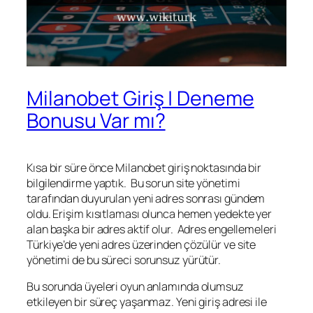
Milanobet Giriş | Deneme
Bonusu Var mı?
Kısa bir süre önce Milanobet giriş noktasında bir
bilgilendirme yaptık. Bu sorun site yönetimi
tarafından duyurulan yeni adres sonrası gündem
oldu. Erişim kısıtlaması olunca hemen yedekte yer
alan başka bir adres aktif olur. Adres engellemeleri
Türkiye’de yeni adres üzerinden çözülür ve site
yönetimi de bu süreci sorunsuz yürütür.
Bu sorunda üyeleri oyun anlamında olumsuz
etkileyen bir süreç yaşanmaz. Yeni giriş adresi ile