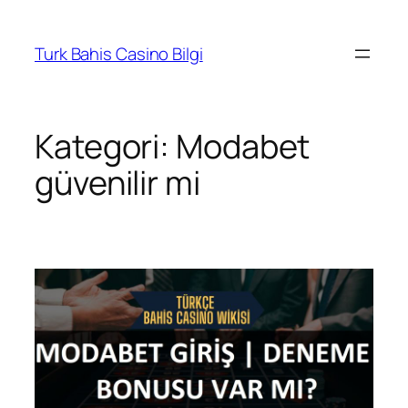
İçeriğe
geç
Turk Bahis Casino Bilgi
Kategori:
Modabet
güvenilir mi