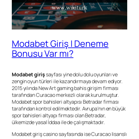
Modabet Giriş | Deneme
Bonusu Var mı?
Modabet giriş
sayfası yine dolu dolu oyunları ve
zengin oyun türleri ile kazandırmaya devam ediyor.
2015 yılında New Art gaming bahis girişim firması
tarafından Curacao merkezli olarak kurulmuştur.
Modabet spor bahisleri altyapısı Betradar firması
tarafından kontrol edilmektedir. Avrupa’nın en büyük
spor bahisleri altyapı firması olan Betradar,
ülkemizde yasal İddaa ile de çalışmaktadır.
Modabet giriş casino sayfasında ise Curacao lisanslı