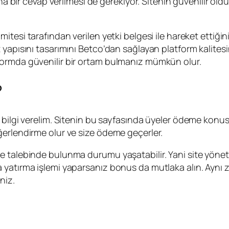
una bir cevap verilmesi de gerekiyor. Sitenin güvenilir o
mitesi tarafından verilen yetki belgesi ile hareket ettiğin
 yapısını tasarımını Betco’dan sağlayan platform kalite
formda güvenilir bir ortam bulmanız mümkün olur.
?
z bilgi verelim. Sitenin bu sayfasında üyeler ödeme ko
ğerlendirme olur ve size ödeme geçerler.
e talebinde bulunma durumu yaşatabilir. Yani site yönet
 yatırma işlemi yaparsanız bonus da mutlaka alın. Aynı z
niz.