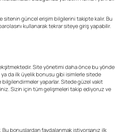
sitenin güncel erişim bilgilerini takipte kalır. Bu
rolasını kullanarak tekrar siteye giriş yapabilir.
 ekşitmektedir. Site yönetimi daha önce bu yönde
 da ilk üyelik bonusu gibi isimlerle sitede
ilgilendirmeler yaparlar. Sitede güzel vakit
niz. Sizin için tüm gelişmeleri takip ediyoruz ve
ir. Bu bonuslardan faydalanmak istiyorsanız ilk