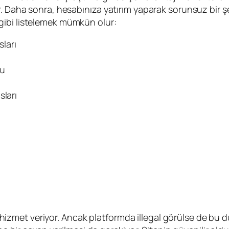
r. Daha sonra, hesabınıza yatırım yaparak sorunsuz bir 
gibi listelemek mümkün olur:
ları
su
sları
arak hizmet veriyor. Ancak platformda illegal görülse de 