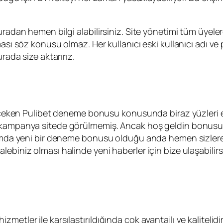
adan hemen bilgi alabilirsiniz. Site yönetimi tüm üyelere 
sı söz konusu olmaz. Her kullanıcı eski kullanıcı adı ve pa
rada size aktarırız.
kat çeken Pulibet deneme bonusu konusunda biraz yüzleri
 kampanya sitede görülmemiş. Ancak hoş geldin bonusu ya
ormda yeni bir deneme bonusu olduğu anda hemen sizlere b
biniz olması halinde yeni haberler için bize ulaşabilirsi
etler ile karşılaştırıldığında çok avantajlı ve kalitelid