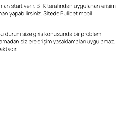
aman start verir. BTK tarafından uygulanan erişim
man yapabilirsiniz. Sitede Pulibet mobil
. Bu durum size giriş konusunda bir problem
lamadan sizlere erişim yasaklamaları uygulamaz.
aktadır.