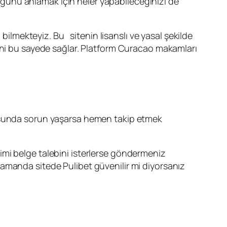
lduğunu anlamak için neler yapabileceğinizi de
i bilmekteyiz. Bu sitenin lisanslı ve yasal şekilde
sini bu sayede sağlar. Platform Curacao makamları
nusunda sorun yaşarsa hemen takip etmek
imi belge talebini isterlerse göndermeniz
amanda sitede Pulibet güvenilir mi diyorsanız