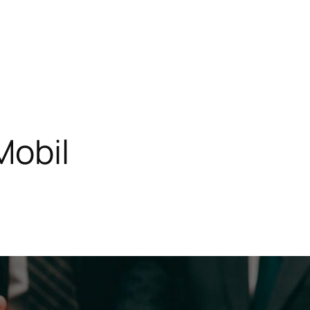
Mobil