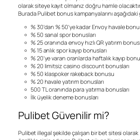
olarak siteye kayıt olmanız doğru hamle olacaktı
Burada Pulibet bonus kampanyalarını aşağıdaki 
% 30’dan % 50’ye kadar Envoy havale bonus
% 50 sanal spor bonusları
% 25 oranında envoy hızlı QR yatırım bonu
% 15 anlık spor kayıp bonusları
% 20’ye varan oranlarda haftalık kayıp bonu
% 20 limitsiz casino discount bonusları
% 50 klaspoker rakeback bonusu
% 20 havale yatırım bonusları
500 TL oranında para yatırma bonusları
İlk üyelik deneme bonusları
Pulibet Güvenilir mi?
Pulibet illegal şekilde çalışan bir bet sitesi ol