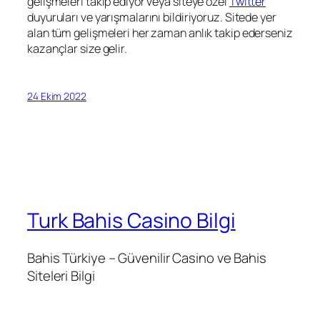
gelişmeleri takip ediyor veya siteye özel
Twitter
duyuruları ve yarışmalarını bildiriyoruz. Sitede yer
alan tüm gelişmeleri her zaman anlık takip ederseniz
kazançlar size gelir.
24 Ekim 2022
Turk Bahis Casino Bilgi
Bahis Türkiye – Güvenilir Casino ve Bahis
Siteleri Bilgi