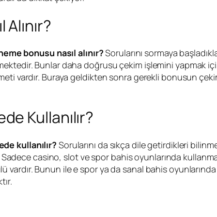
 Alınır?
neme bonusu nasıl alınır?
Sorularını sormaya başladıklar
ektedir. Bunlar daha doğrusu çekim işlemini yapmak için
eti vardır. Buraya geldikten sonra gerekli bonusun çekim
e Kullanılır?
de kullanılır?
Sorularını da sıkça dile getirdikleri bilin
ır. Sadece casino, slot ve spor bahis oyunlarında kullan
 vardır. Bunun ile e spor ya da sanal bahis oyunlarınd
tır.