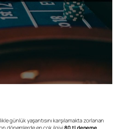
ikle günlük yaşantısını karşılamakta zorlanan
 son dönemlerde en çok ilgiyi
80 tl deneme