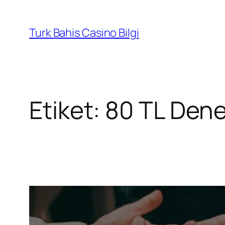
İçeriğe
geç
Turk Bahis Casino Bilgi
Etiket:
80 TL Dene