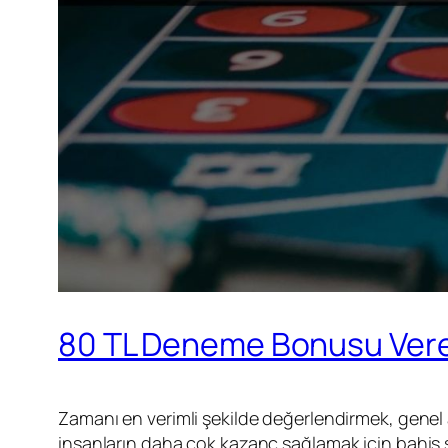
80 TL Deneme Bonusu Vere
Zamanı en verimli şekilde değerlendirmek, genel
insanların daha çok kazanç sağlamak için bahis si