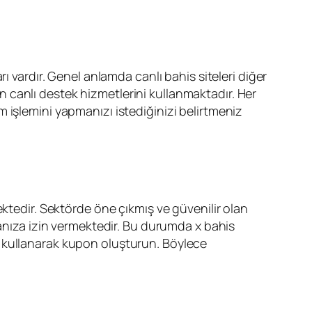
ı vardır. Genel anlamda canlı bahis siteleri diğer
 canlı destek hizmetlerini kullanmaktadır. Her
 işlemini yapmanızı istediğinizi belirtmeniz
mektedir. Sektörde öne çıkmış ve güvenilir olan
manıza izin vermektedir. Bu durumda x bahis
a kullanarak kupon oluşturun. Böylece