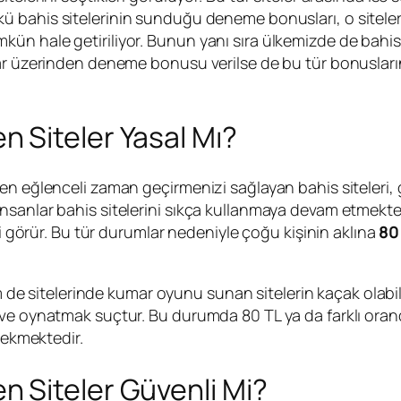
 bahis sitelerinin sunduğu deneme bonusları, o sitelerd
n hale getiriliyor. Bunun yanı sıra ülkemizde de bahis 
lar üzerinden deneme bonusu verilse de bu tür bonuslar
 Siteler Yasal Mı?
en eğlenceli zaman geçirmenizi sağlayan bahis siteleri, 
sanlar bahis sitelerini sıkça kullanmaya devam etmektedir
ği görür. Bu tür durumlar nedeniyle çoğu kişinin aklına
80
 de sitelerinde kumar oyunu sunan sitelerin kaçak ol
ak ve oynatmak suçtur. Bu durumda 80 TL ya da farklı 
rekmektedir.
 Siteler Güvenli Mi?