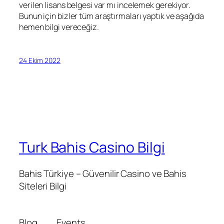
verilen lisans belgesi var mı incelemek gerekiyor.
Bunun için bizler tüm araştırmaları yaptık ve aşağıda
hemen bilgi vereceğiz.
24 Ekim 2022
Turk Bahis Casino Bilgi
Bahis Türkiye – Güvenilir Casino ve Bahis
Siteleri Bilgi
Blog
Events