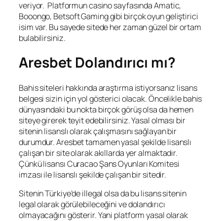
veriyor. Platformun casino sayfasında Amatic,
Booongo, Betsoft Gaming gibi birçok oyun geliştirici
isim var. Bu sayede sitede her zaman güzel bir ortam
bulabilirsiniz.
Aresbet Dolandırıcı mı?
Bahis siteleri hakkında araştırma istiyorsanız lisans
belgesi sizin için yol gösterici olacak. Öncelikle bahis
dünyasındaki bu nokta birçok görüş olsa da hemen
siteye girerek teyit edebilirsiniz. Yasal olması bir
sitenin lisanslı olarak çalışmasını sağlayan bir
durumdur. Aresbet tamamen yasal şekilde lisanslı
çalışan bir site olarak akıllarda yer almaktadır.
Çünkü lisansı Curacao Şans Oyunları Komitesi
imzası ile lisanslı şekilde çalışan bir sitedir.
Sitenin Türkiye’de illegal olsa da bu lisans sitenin
legal olarak görülebileceğini ve dolandırıcı
olmayacağını gösterir. Yani platform yasal olarak