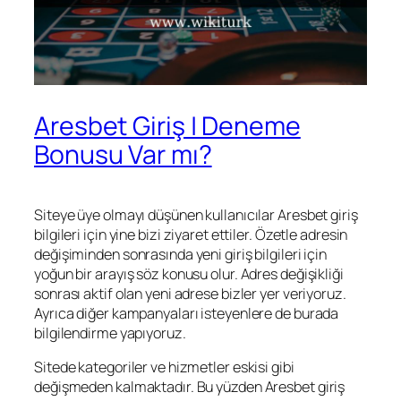
Aresbet Giriş | Deneme
Bonusu Var mı?
Siteye üye olmayı düşünen kullanıcılar Aresbet giriş
bilgileri için yine bizi ziyaret ettiler. Özetle adresin
değişiminden sonrasında yeni giriş bilgileri için
yoğun bir arayış söz konusu olur. Adres değişikliği
sonrası aktif olan yeni adrese bizler yer veriyoruz.
Ayrıca diğer kampanyaları isteyenlere de burada
bilgilendirme yapıyoruz.
Sitede kategoriler ve hizmetler eskisi gibi
değişmeden kalmaktadır. Bu yüzden Aresbet giriş