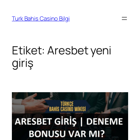
İçeriğe
geç
Turk Bahis Casino Bilgi
Etiket:
Aresbet yeni
giriş