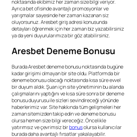
noktasında ekibimiz her zaman size bilgi veriyor.
Ayrıca bet ofisinde avantajlı promosyonlar ve
yarışmalar sayesinde her zaman kazanan siz
oluyorsunuz. Aresbet giriş adresi konusunda
detayları öğrenmek için her zaman biz yazabilirsiniz
ya da yeni duyurularımıza bir göz atabilirsiniz.
Aresbet Deneme Bonusu
Burada Aresbet deneme bonusu noktasında bugüne
kadar girişimi olmayan bir site oldu. Platformda bir
deneme bonusu olacağı noktasında kısa süre evvel
bir duyum aldık. Şuan için site yönetiminin bu alanda
çalışmalarını yaptığını ve kısa süre sonra bir deneme
bonusu duyurusu ile sizleri sevindireceği yönünde
haberlerimiz var. Site hakkında tüm gelişmeleri her
zaman sitemizden takip edin ve deneme bonusu
olursa hemen size bilgi vereceğiz. Öncelikle
yatırımsız ve çevrimsiz bir
bonus
olursa kullanıcılar
burada daha avantajlı fırsatlar yakalayabilir.