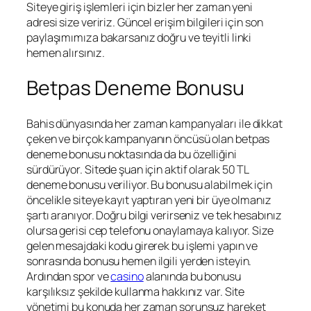
Siteye giriş işlemleri için bizler her zaman yeni
adresi size veririz. Güncel erişim bilgileri için son
paylaşımımıza bakarsanız doğru ve teyitli linki
hemen alırsınız.
Betpas Deneme Bonusu
Bahis dünyasında her zaman kampanyaları ile dikkat
çeken ve birçok kampanyanın öncüsü olan betpas
deneme bonusu noktasında da bu özelliğini
sürdürüyor. Sitede şuan için aktif olarak 50 TL
deneme bonusu veriliyor. Bu bonusu alabilmek için
öncelikle siteye kayıt yaptıran yeni bir üye olmanız
şartı aranıyor. Doğru bilgi verirseniz ve tek hesabınız
olursa gerisi cep telefonu onaylamaya kalıyor. Size
gelen mesajdaki kodu girerek bu işlemi yapın ve
sonrasında bonusu hemen ilgili yerden isteyin.
Ardından spor ve
casino
alanında bu bonusu
karşılıksız şekilde kullanma hakkınız var. Site
yönetimi bu konuda her zaman sorunsuz hareket