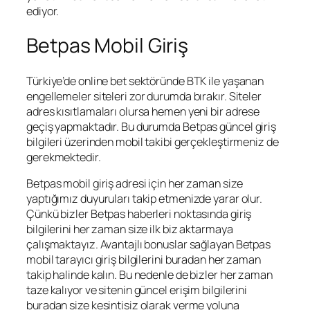
ediyor.
Betpas Mobil Giriş
Türkiye’de online bet sektöründe BTK ile yaşanan
engellemeler siteleri zor durumda bırakır. Siteler
adres kısıtlamaları olursa hemen yeni bir adrese
geçiş yapmaktadır. Bu durumda Betpas güncel giriş
bilgileri üzerinden mobil takibi gerçekleştirmeniz de
gerekmektedir.
Betpas mobil giriş adresi için her zaman size
yaptığımız duyuruları takip etmenizde yarar olur.
Çünkü bizler Betpas haberleri noktasında giriş
bilgilerini her zaman size ilk biz aktarmaya
çalışmaktayız. Avantajlı bonuslar sağlayan Betpas
mobil tarayıcı giriş bilgilerini buradan her zaman
takip halinde kalın. Bu nedenle de bizler her zaman
taze kalıyor ve sitenin güncel erişim bilgilerini
buradan size kesintisiz olarak verme yoluna