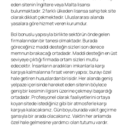
eden sitenin İngiltere veya Malta lisansı
bulunmaktadır. 2 farklı ülkeden lisansa sahip tek site
olarak dikkat çekmektedir. Uluslararası alanda
yasalara göre hizmet veren kurumdur.
Bol bonuslu yapısıyla birlikte sektörün önde gelen
firmalarından bir tanesi olmaktadır. Burada
göreceğiniz maddi desteğin sizleri son derece
memnun bırakacağı ortadadır. Maddi desteğin en üst
seviyeye çıktığı firmada ortam sizleri mutlu
edecektir. İnsanların aradıkları imkanlarla karşı
karşıya kalmalarına fırsat veren yapısı; burayı özel
hale getiren hususlardan birisidir. Her alanda geniş
yelpaze içerisinde hareket eden sitenin böylece
geniş bir kesimin ilgisini üzerine çekmeyi başardığı
ortadadır. Profesyonel olarak faaliyetlerini ortaya
koyan sitede istediğiniz gibi bir atmosferle karşı
karşıya kalacaksınız. Gün boyu burada vakit geçirme
şansıyla bir arada olacaksınız. Vaktin her anlamda
özel hale gelmesine yardımcı olan tutumu vardır.