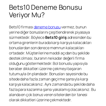
Bets10 Deneme Bonusu
Veriyor Mu?
Bets10 firması
deneme bonusu
vermez, bunun
yerine diğer bonuslarını çeşitlendirerek piyasaya
sürmektedir. Böylece
Bets10 giriş
adresinden bu
ortama girenlerin burada karşı karşıya kalacakları
bonuslardan son derece memnun kalacakları
ortadadır. Müşterilerine maddi açıdan bu şekilde
destek olması; buranın ne kadar değerli firma
olduğunu göstermektedir. Bol bonuslu yapısıyla
beraber dikkatleri üzerine çekmeyi başaran
tutumuyla ön plandadır. Bonusları sayesinde bu
sitede daha fazla zaman geçirme şansıyla karşı
karşıya kalacaksınız. Aynı zamanda bu şekilde daha
fazla para kazanma şansı yakalamış olacaksınız. Bu
alanda en çok bonus veren sitelerden bir tanesi
olarak dikkatleri üzerine çekmektedir.