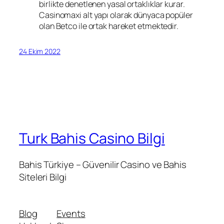
birlikte denetlenen yasal ortaklıklar kurar.
Casinomaxi alt yapı olarak dünyaca popüler
olan Betco ile ortak hareket etmektedir.
24 Ekim 2022
Turk Bahis Casino Bilgi
Bahis Türkiye – Güvenilir Casino ve Bahis
Siteleri Bilgi
Blog
Events