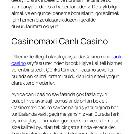
kampanyalardan sizi haberdar ederiz. Detaylı bilgi
almak ve en güncel deneme bonuslarını görebilmek
için hemen bize ulaşarak düzenli şekilde
duyurularımızı okuyun.
Casinomaxi Canlı Casino
Ülkemizde illegal olarak çalışsa da Casinomaxi
canlı
casino
sayfası üzerinden birçok kişiye kaliteli hizmet
veren bir sitedir. Çünkü tüm canlı casino severler
burada en kaliteli ortamı buldukları için siteyi yoğun
olarak tercih ederler.
Ayrıca canlı casino sayfasında çok fazla oyun
bulabilir ve avantajlı bonuslar da onları bekler.
Casinomaxi casino sayfasına giriş yapıldığında her
türlü alanda vakit geçirme şansınız var. Burada farklı
oyun sağlayıcı firmaları göreceksiniz ve bu firmalar
size kaliteli oyunları tek bir çatı altında verecekler.
Tüm konular hakkında size bilgi vermek için bu yazıyı