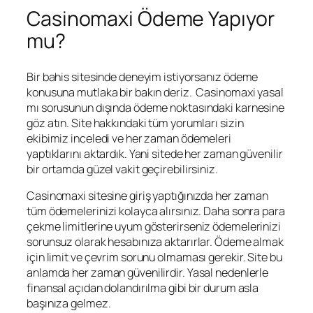
Casinomaxi Ödeme Yapıyor
mu?
Bir bahis sitesinde deneyim istiyorsanız ödeme
konusuna mutlaka bir bakın deriz. Casinomaxi yasal
mı sorusunun dışında ödeme noktasındaki karnesine
göz atın. Site hakkındaki tüm yorumları sizin
ekibimiz inceledi ve her zaman ödemeleri
yaptıklarını aktardık. Yani sitede her zaman güvenilir
bir ortamda güzel vakit geçirebilirsiniz.
Casinomaxi sitesine giriş yaptığınızda her zaman
tüm ödemelerinizi kolayca alırsınız. Daha sonra para
çekme limitlerine uyum gösterirseniz ödemelerinizi
sorunsuz olarak hesabınıza aktarırlar. Ödeme almak
için limit ve çevrim sorunu olmaması gerekir. Site bu
anlamda her zaman güvenilirdir. Yasal nedenlerle
finansal açıdan dolandırılma gibi bir durum asla
başınıza gelmez.