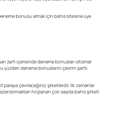
. Deneme bonusu almak için bahis sitesine üye
an zarfı içerisinde deneme bonusları istismar
eri bu yüzden deneme bonuslarını çevrim şartlı
it paraya çevireceğiniz şirketlerdir. İlk zamanlar
 kazandırmaktan hoşlanan çok sayıda bahis şirketi