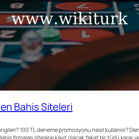
n Bahis Siteleri
ngileri? 100 TL deneme promosyonu nasıl kullanılır? De
 Bahis firmaları sitesine kayıt olacak fakat bir türlü kar