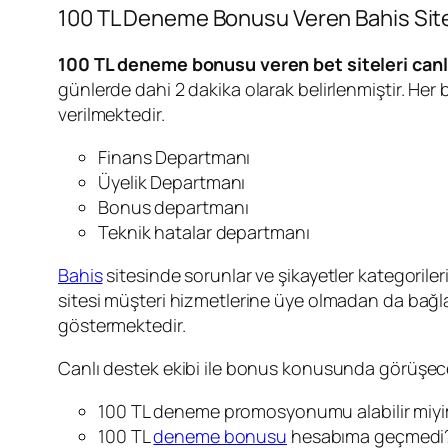
100 TL Deneme Bonusu Veren Bahis Site
100 TL deneme bonusu veren bet siteleri canl
günlerde dahi 2 dakika olarak belirlenmiştir. Her 
verilmektedir.
Finans Departmanı
Üyelik Departmanı
Bonus departmanı
Teknik hatalar departmanı
Bahis
sitesinde sorunlar ve şikayetler kategorile
sitesi müşteri hizmetlerine üye olmadan da bağl
göstermektedir.
Canlı destek ekibi ile bonus konusunda görüşece
100 TL deneme promosyonumu alabilir miy
100 TL
deneme bonusu
hesabıma geçmedi