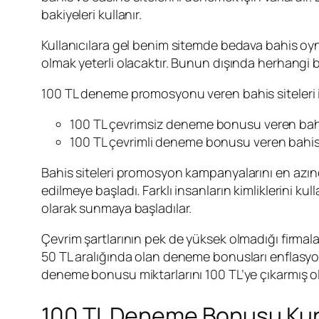
bakiyeleri kullanır.
Kullanıcılara gel benim sitemde bedava bahis oyn
olmak yeterli olacaktır. Bunun dışında herhangi 
100 TL deneme promosyonu veren bahis siteleri ik
100 TL çevrimsiz deneme bonusu veren bahis
100 TL çevrimli deneme bonusu veren bahis 
Bahis siteleri promosyon kampanyalarını en azın
edilmeye başladı. Farklı insanların kimliklerini ku
olarak sunmaya başladılar.
Çevrim şartlarının pek de yüksek olmadığı firmalar 
50 TL aralığında olan deneme bonusları enflasyon
deneme bonusu miktarlarını 100 TL’ye çıkarmış ol
100 TL Deneme Bonusu Kural