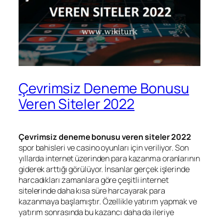
Çevrimsiz Deneme Bonusu
Veren Siteler 2022
Çevrimsiz deneme bonusu veren siteler 2022
spor bahisleri ve casino oyunları için veriliyor. Son
yıllarda internet üzerinden para kazanma oranlarının
giderek arttığı görülüyor. İnsanlar gerçek işlerinde
harcadıkları zamanlara göre çeşitli internet
sitelerinde daha kısa süre harcayarak para
kazanmaya başlamıştır. Özellikle yatırım yapmak ve
yatırım sonrasında bu kazancı daha da ileriye