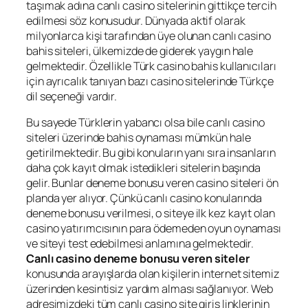
taşımak adına canlı casino sitelerinin gittikçe tercih
edilmesi söz konusudur. Dünyada aktif olarak
milyonlarca kişi tarafından üye olunan canlı casino
bahis siteleri, ülkemizde de giderek yaygın hale
gelmektedir. Özellikle Türk casino bahis kullanıcıları
için ayrıcalık tanıyan bazı casino sitelerinde Türkçe
dil seçeneği vardır.
Bu sayede Türklerin yabancı olsa bile canlı casino
siteleri üzerinde bahis oynaması mümkün hale
getirilmektedir. Bu gibi konuların yanı sıra insanların
daha çok kayıt olmak istedikleri sitelerin başında
gelir. Bunlar deneme bonusu veren casino siteleri ön
planda yer alıyor. Çünkü canlı casino konularında
deneme bonusu verilmesi, o siteye ilk kez kayıt olan
casino yatırımcısının para ödemeden oyun oynaması
ve siteyi test edebilmesi anlamına gelmektedir.
Canlı casino deneme bonusu veren siteler
konusunda arayışlarda olan kişilerin internet sitemiz
üzerinden kesintisiz yardım alması sağlanıyor. Web
adresimizdeki tüm canlı casino site giriş linklerinin