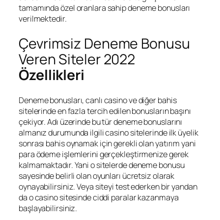
tamamında özel oranlara sahip deneme bonusları
verilmektedir.
Çevrimsiz Deneme Bonusu
Veren Siteler 2022
Özellikleri
Deneme bonusları, canlı casino ve diğer bahis
sitelerinde en fazla tercih edilen bonusların başını
çekiyor. Adı üzerinde bu tür deneme bonuslarını
almanız durumunda ilgili casino sitelerinde ilk üyelik
sonrası bahis oynamak için gerekli olan yatırım yani
para ödeme işlemlerini gerçekleştirmenize gerek
kalmamaktadır. Yani o sitelerde deneme bonusu
sayesinde belirli olan oyunları ücretsiz olarak
oynayabilirsiniz. Veya siteyi test ederken bir yandan
da o casino sitesinde ciddi paralar kazanmaya
başlayabilirsiniz.