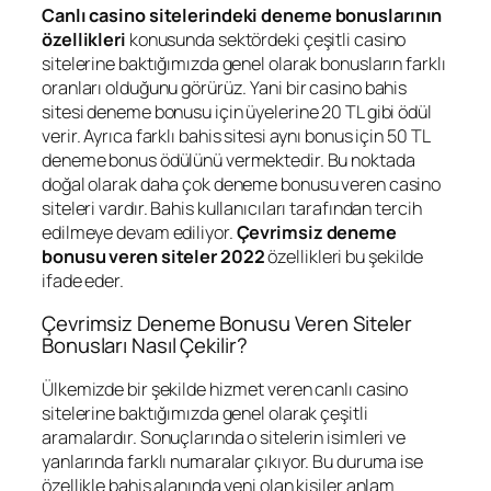
Canlı casino sitelerindeki deneme bonuslarının
özellikleri
konusunda sektördeki çeşitli casino
sitelerine baktığımızda genel olarak bonusların farklı
oranları olduğunu görürüz. Yani bir casino bahis
sitesi deneme bonusu için üyelerine 20 TL gibi ödül
verir. Ayrıca farklı bahis sitesi aynı bonus için 50 TL
deneme bonus ödülünü vermektedir. Bu noktada
doğal olarak daha çok deneme bonusu veren casino
siteleri vardır. Bahis kullanıcıları tarafından tercih
edilmeye devam ediliyor.
Çevrimsiz deneme
bonusu veren siteler 2022
özellikleri bu şekilde
ifade eder.
Çevrimsiz Deneme Bonusu Veren Siteler
Bonusları Nasıl Çekilir?
Ülkemizde bir şekilde hizmet veren canlı casino
sitelerine baktığımızda genel olarak çeşitli
aramalardır. Sonuçlarında o sitelerin isimleri ve
yanlarında farklı numaralar çıkıyor. Bu duruma ise
özellikle bahis alanında yeni olan kişiler anlam