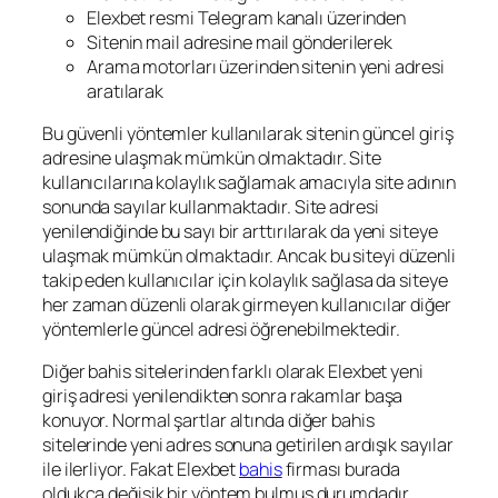
Elexbet resmi Telegram kanalı üzerinden
Sitenin mail adresine mail gönderilerek
Arama motorları üzerinden sitenin yeni adresi
aratılarak
Bu güvenli yöntemler kullanılarak sitenin güncel giriş
adresine ulaşmak mümkün olmaktadır. Site
kullanıcılarına kolaylık sağlamak amacıyla site adının
sonunda sayılar kullanmaktadır. Site adresi
yenilendiğinde bu sayı bir arttırılarak da yeni siteye
ulaşmak mümkün olmaktadır. Ancak bu siteyi düzenli
takip eden kullanıcılar için kolaylık sağlasa da siteye
her zaman düzenli olarak girmeyen kullanıcılar diğer
yöntemlerle güncel adresi öğrenebilmektedir.
Diğer bahis sitelerinden farklı olarak Elexbet yeni
giriş adresi yenilendikten sonra rakamlar başa
konuyor. Normal şartlar altında diğer bahis
sitelerinde yeni adres sonuna getirilen ardışık sayılar
ile ilerliyor. Fakat Elexbet
bahis
firması burada
oldukça değişik bir yöntem bulmuş durumdadır.