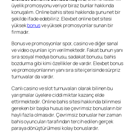
üyelik promosyonu veriyor biraz bunlar hakkında
konuşalım. Online bahis sitesi hakkında şunu net bir
şekilde ifade edebiliriz. Elexbet online bet sitesi
yüksek
bonus
ve yüksek promosyonlar sunan bir
firmadır.
Bonus ve promosyonlar spor, casino ve diğer sanal
ve video oyunları için verilmektedir. Fakat bunun yanı
sıra sosyal medya bonusu, sadakat bonusu, bahis
bozdurma gibi kimi özellikler de vardır. Elexbet bonus
ve promosyonlarının yanı sıra site içerisinde sürpriz
turnuvalar da vardır.
Canlı casino ve slot turnuvaları olarak bilinen bu
yarışmalar üyelere ciddi miktar kazanç elde
ettirmektedir. Online bahis sitesi hakkında bilinmesi
gereken bir başka husus ise çevrimsiz bonusların bir
hayli fazla olmasıdır. Çevrimsiz bonuslar her zaman
bahis oyuncuları tarafından tercih edilen gerçek
paraya dönüştürülmesi kolay bonuslardır.