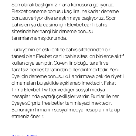
Son olarak başlığımızın ana konusuna geliyoruz.
Elexbet deneme bonusu kaç lira, ne kadar deneme
bonusu veriyor diye araştırmaya başlıyoruz. Spor
bahisleri ya da casino için Elexbet canlı bahis
sitesinde herhangi bir deneme bonusu
tanımlanmamış durumda.
Türkiye’nin en eski online bahis sitelerinden bir
tanesi olan Elexbet canlı bahis sitesi on binlerce aktif
kullanıcıya sahiptir. Güvenilir olduğu taraflı ve
tarafsız herkes tarafından dillendirilmektedir. Yeni
üye için deneme bonusu kullandırmaya pek de niyetli
olmamaları bu şekilde açıklanabilmektedir. Fakat
firma Elexbet Twitter ve diğer sosyal medya
hesaplarında yaptığı çekilişler vardır. Bunlar ile her
üyeye sürpriz free betler tanımlayabilmektedir.
Bunun için firmanın sosyal medya hesaplarını takip
etmeniz önerir.