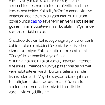
vardır. Öte yandan slot için en detaylı bahis
seçeneklerini sunan sitelerin de özellikle ödeme
konusunda bekler. Kaliteli çözümü sunmadıkları ve
insanlara ödemeleri eksik yaptıkları olur. Durum
böyle olunca
casino
severlerin
en yeni slot siteleri
güvenilir mi?
Bu siteleri nasıl bulabilirim? Şeklinde
sorular sordukları olur.
Öncelikle slot için bahis seçeneğine yer veren canlı
bahis sitelerinin hiçbirisi ülkemizdeki ofisinden
hizmet vermiyor. Zaten bu sitelerin resmi olarak
Türkiye’de bir temsilci veya ofisleri
bulunmamaktadır. Fakat yurtdışı kaynaklı internet
site adresi üzerinden Türkiye pazarında da hizmet
veren slot siteleri vardır. Bu tür siteler arasında
lisanslı olanlardır. Veya bu sayede ödeme gibi en
temel işlemlerde sorun çıkarmaz. Güvenli slot
sitelerine internet adresimizdeki özel linkler
yardımıyla erişebilirsiniz.