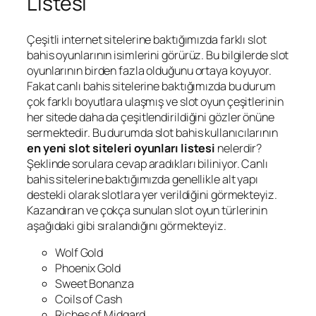
Listesi
Çeşitli internet sitelerine baktığımızda farklı slot
bahis oyunlarının isimlerini görürüz. Bu bilgilerde slot
oyunlarının birden fazla olduğunu ortaya koyuyor.
Fakat canlı bahis sitelerine baktığımızda bu durum
çok farklı boyutlara ulaşmış ve slot oyun çeşitlerinin
her sitede daha da çeşitlendirildiğini gözler önüne
sermektedir. Bu durumda slot bahis kullanıcılarının
en yeni slot siteleri oyunları listesi
nelerdir?
Şeklinde sorulara cevap aradıkları biliniyor. Canlı
bahis sitelerine baktığımızda genellikle alt yapı
destekli olarak slotlara yer verildiğini görmekteyiz.
Kazandıran ve çokça sunulan slot oyun türlerinin
aşağıdaki gibi sıralandığını görmekteyiz.
Wolf Gold
Phoenix Gold
Sweet Bonanza
Coils of Cash
Riches of Midgard