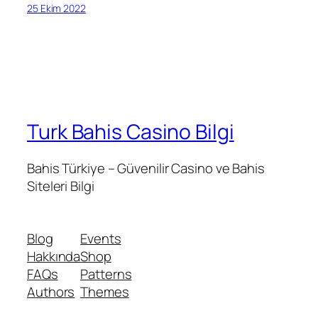
25 Ekim 2022
Turk Bahis Casino Bilgi
Bahis Türkiye – Güvenilir Casino ve Bahis
Siteleri Bilgi
Blog
Events
Hakkında
Shop
FAQs
Patterns
Authors
Themes