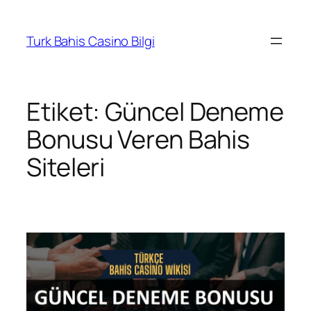
İçeriğe
geç
Turk Bahis Casino Bilgi
Etiket:
Güncel Deneme
Bonusu Veren Bahis
Siteleri