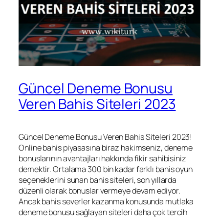
Güncel Deneme Bonusu
Veren Bahis Siteleri 2023
Güncel Deneme Bonusu Veren Bahis Siteleri 2023!
Online bahis piyasasına biraz hakimseniz, deneme
bonuslarının avantajları hakkında fikir sahibisiniz
demektir. Ortalama 300 bin kadar farklı bahis oyun
seçeneklerini sunan bahis siteleri, son yıllarda
düzenli olarak bonuslar vermeye devam ediyor.
Ancak bahis severler kazanma konusunda mutlaka
deneme bonusu sağlayan siteleri daha çok tercih