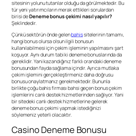
sitesinin yolunu tutanlar olduğu da görülmektedir. Bu
tür yeni yatırımcıların merak ettikleri sorulardan
birisi de
Deneme bonus çekimi nasıl yapılır?
Şeklindedir.
Çünkü sektörün önde gelen
bahis
sitelerinin tamamı,
hangi bonus olursa olsun ilgili bonusun
kullanılabilmesi için çekim işleminin yapılmasını şart
koşuyor. Aynı durum tabi ki deneme bonuslarında da
gereklidir. Yani kazandığınız farklı orandaki deneme
bonusundan fayda sağlama içindir. Ayrıca mutlaka
çekim işlemini gerçekleştirmeniz daha doğrusu
bonusu onaylatmanız gerekmektedir. Bununla
birlikte çoğu bahis firması bahsi geçen bonus çekim
işlemlerini canlı destek hizmetlerinden sağlıyor. Yani
bir sitedeki canlı destek hizmetlerine gelerek
deneme bonus çekimi yapmak istediğinizi
söylemeniz yeterli olacaktır.
Casino Deneme Bonusu