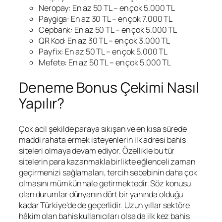
Neropay: En az 50 TL – en çok 5.000 TL
Paygiga: En az 30 TL – en çok 7.000 TL
Cepbank: En az 50 TL – en çok 5.000 TL
QR Kod: En az 30 TL – en çok 3.000 TL
Payfix: En az 50 TL – en çok 5.000 TL
Mefete: En az 50 TL – en çok 5.000 TL
Deneme Bonus Çekimi Nasıl
Yapılır?
Çok acil şekilde paraya sıkışan ve en kısa sürede
maddi rahata ermek isteyenlerin ilk adresi bahis
siteleri olmaya devam ediyor. Özellikle bu tür
sitelerin para kazanmakla birlikte eğlenceli zaman
geçirmenizi sağlamaları, tercih sebebinin daha çok
olmasını mümkün hale getirmektedir. Söz konusu
olan durumlar dünyanın dört bir yanında olduğu
kadar Türkiye’de de geçerlidir. Uzun yıllar sektöre
hâkim olan bahis kullanıcıları olsa da ilk kez bahis