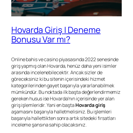
Hovarda Giriş | Deneme
Bonusu Var mı?
Online bahis ve casino piyasasında 2022 senesinde
giriş yapmış olan Hovarda, henüz daha yeni isimler
arasında incelenebilecektir. Ancak sizler de
göreceksiniz ki bu sitenin içerisindeki hizmet
kategorilerinden gayet başarıyla yararlanabilmek
mümkündür. Bu noktada ilk başta değerlendirmemiz
gereken husus ise Hovarda’nın içerisinde yer alan
giriş işlemleridir. Yani en başta
Hovarda giriş
aşamasını başarıyla halletmelisiniz. Bu işlemleri
başarıyla hallettikten sonra artık sitedeki fırsatları
inceleme şansına sahip olacaksınız.