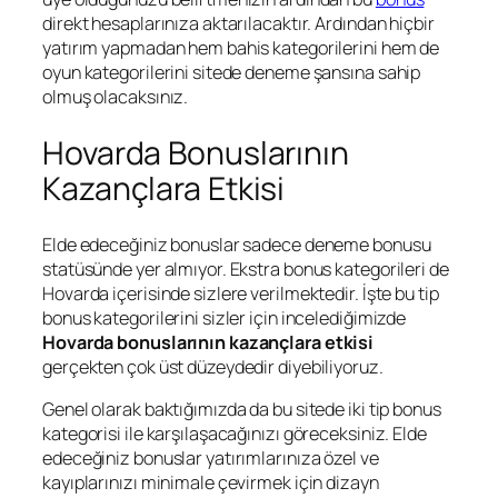
direkt hesaplarınıza aktarılacaktır. Ardından hiçbir
yatırım yapmadan hem bahis kategorilerini hem de
oyun kategorilerini sitede deneme şansına sahip
olmuş olacaksınız.
Hovarda Bonuslarının
Kazançlara Etkisi
Elde edeceğiniz bonuslar sadece deneme bonusu
statüsünde yer almıyor. Ekstra bonus kategorileri de
Hovarda içerisinde sizlere verilmektedir. İşte bu tip
bonus kategorilerini sizler için incelediğimizde
Hovarda bonuslarının kazançlara etkisi
gerçekten çok üst düzeydedir diyebiliyoruz.
Genel olarak baktığımızda da bu sitede iki tip bonus
kategorisi ile karşılaşacağınızı göreceksiniz. Elde
edeceğiniz bonuslar yatırımlarınıza özel ve
kayıplarınızı minimale çevirmek için dizayn