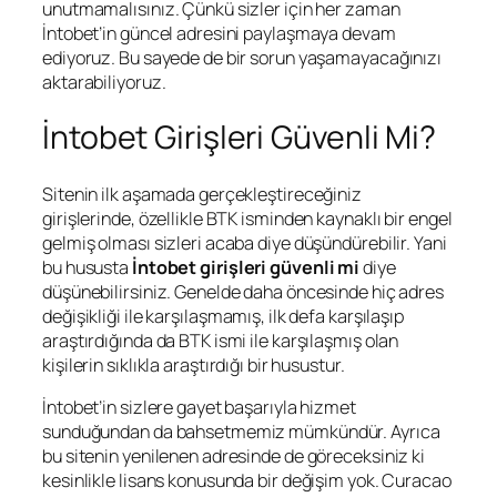
unutmamalısınız. Çünkü sizler için her zaman
İntobet’in güncel adresini paylaşmaya devam
ediyoruz. Bu sayede de bir sorun yaşamayacağınızı
aktarabiliyoruz.
İntobet Girişleri Güvenli Mi?
Sitenin ilk aşamada gerçekleştireceğiniz
girişlerinde, özellikle BTK isminden kaynaklı bir engel
gelmiş olması sizleri acaba diye düşündürebilir. Yani
bu hususta
İntobet girişleri güvenli mi
diye
düşünebilirsiniz. Genelde daha öncesinde hiç adres
değişikliği ile karşılaşmamış, ilk defa karşılaşıp
araştırdığında da BTK ismi ile karşılaşmış olan
kişilerin sıklıkla araştırdığı bir husustur.
İntobet’in sizlere gayet başarıyla hizmet
sunduğundan da bahsetmemiz mümkündür. Ayrıca
bu sitenin yenilenen adresinde de göreceksiniz ki
kesinlikle lisans konusunda bir değişim yok. Curacao