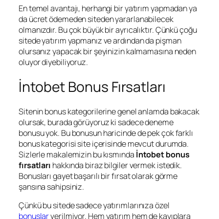
En temel avantajı, herhangi bir yatırım yapmadan ya
da ücret ödemeden siteden yararlanabilecek
olmanızdır. Bu çok büyük bir ayrıcalıktır. Çünkü çoğu
sitede yatırım yapmanız ve ardından da pişman
olursanız yapacak bir şeyinizin kalmamasına neden
oluyor diyebiliyoruz.
İntobet Bonus Fırsatları
Sitenin bonus kategorilerine genel anlamda bakacak
olursak, burada görüyoruz ki sadece deneme
bonusu yok. Bu bonusun haricinde de pek çok farklı
bonus kategorisi site içerisinde mevcut durumda.
Sizlerle makalemizin bu kısmında
İntobet bonus
fırsatları
hakkında biraz bilgiler vermek istedik.
Bonusları gayet başarılı bir fırsat olarak görme
şansına sahipsiniz.
Çünkü bu sitede sadece yatırımlarınıza özel
bonuslar
verilmiyor. Hem yatırım hem de kayıplara