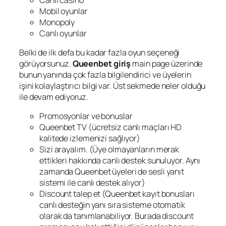
Mobil oyunlar
Monopoly
Canlı oyunlar
Belki de ilk defa bu kadar fazla oyun seçeneği
görüyorsunuz.
Queenbet giriş
main page üzerinde
bunun yanında çok fazla bilgilendirici ve üyelerin
işini kolaylaştırıcı bilgi var. Üst sekmede neler olduğu
ile devam ediyoruz.
Promosyonlar ve bonuslar
Queenbet TV (ücretsiz canlı maçları HD
kalitede izlemenizi sağlıyor)
Sizi arayalım. (Üye olmayanların merak
ettikleri hakkında canlı destek sunuluyor. Aynı
zamanda Queenbet üyeleri de sesli yanıt
sistemi ile canlı destek alıyor)
Discount talep et (Queenbet kayıt bonusları
canlı desteğin yanı sıra sisteme otomatik
olarak da tanımlanabiliyor. Burada discount