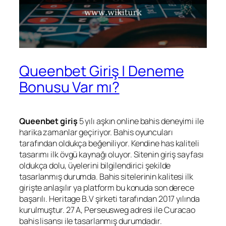
Queenbet Giriş | Deneme
Bonusu Var mı?
Queenbet giriş
5 yılı aşkın online bahis deneyimi ile
harika zamanlar geçiriyor. Bahis oyuncuları
tarafından oldukça beğeniliyor. Kendine has kaliteli
tasarımı ilk övgü kaynağı oluyor. Sitenin giriş sayfası
oldukça dolu, üyelerini bilgilendirici şekilde
tasarlanmış durumda. Bahis sitelerinin kalitesi ilk
girişte anlaşılır ya platform bu konuda son derece
başarılı. Heritage B.V şirketi tarafından 2017 yılında
kurulmuştur. 27 A, Perseusweg adresi ile Curacao
bahis lisansı ile tasarlanmış durumdadır.