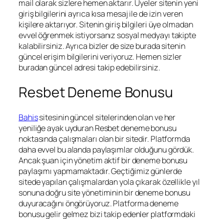
mail olarak sizlere hemen aktarır. Üyeler sitenin yeni
giriş bilgilerini ayrıca kısa mesaj ile de izin veren
kişilere aktarıyor. Sitenin giriş bilgileri üye olmadan
evvel öğrenmek istiyorsanız sosyal medyayı takipte
kalabilirsiniz. Ayrıca bizler de size burada sitenin
güncel erişim bilgilerini veriyoruz. Hemen sizler
buradan güncel adresi takip edebilirsiniz.
Resbet Deneme Bonusu
Bahis
sitesinin güncel sitelerinden olan ve her
yeniliğe ayak uyduran Resbet deneme bonusu
noktasında çalışmaları olan bir sitedir. Platformda
daha evvel bu alanda paylaşımlar olduğunu gördük.
Ancak şuan için yönetim aktif bir deneme bonusu
paylaşımı yapmamaktadır. Geçtiğimiz günlerde
sitede yapılan çalışmalardan yola çıkarak özellikle yıl
sonuna doğru site yönetiminin bir deneme bonusu
duyuracağını öngörüyoruz. Platforma deneme
bonusu gelir gelmez bizi takip edenler platformdaki