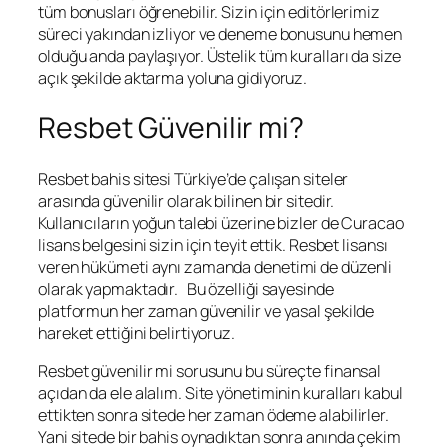
tüm bonusları öğrenebilir. Sizin için editörlerimiz
süreci yakından izliyor ve deneme bonusunu hemen
olduğu anda paylaşıyor. Üstelik tüm kuralları da size
açık şekilde aktarma yoluna gidiyoruz.
Resbet Güvenilir mi?
Resbet bahis sitesi Türkiye’de çalışan siteler
arasında güvenilir olarak bilinen bir sitedir.
Kullanıcıların yoğun talebi üzerine bizler de Curacao
lisans belgesini sizin için teyit ettik. Resbet lisansı
veren hükümeti aynı zamanda denetimi de düzenli
olarak yapmaktadır. Bu özelliği sayesinde
platformun her zaman güvenilir ve yasal şekilde
hareket ettiğini belirtiyoruz.
Resbet güvenilir mi sorusunu bu süreçte finansal
açıdan da ele alalım. Site yönetiminin kuralları kabul
ettikten sonra sitede her zaman ödeme alabilirler.
Yani sitede bir bahis oynadıktan sonra anında çekim