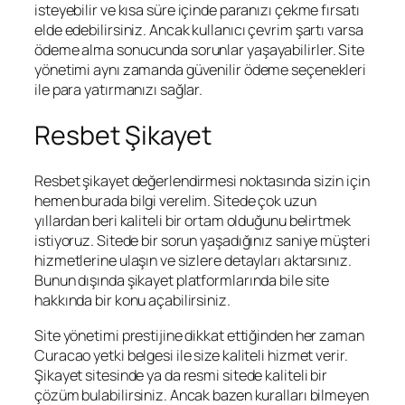
isteyebilir ve kısa süre içinde paranızı çekme fırsatı
elde edebilirsiniz. Ancak kullanıcı çevrim şartı varsa
ödeme alma sonucunda sorunlar yaşayabilirler. Site
yönetimi aynı zamanda güvenilir ödeme seçenekleri
ile para yatırmanızı sağlar.
Resbet Şikayet
Resbet şikayet değerlendirmesi noktasında sizin için
hemen burada bilgi verelim. Sitede çok uzun
yıllardan beri kaliteli bir ortam olduğunu belirtmek
istiyoruz. Sitede bir sorun yaşadığınız saniye müşteri
hizmetlerine ulaşın ve sizlere detayları aktarsınız.
Bunun dışında şikayet platformlarında bile site
hakkında bir konu açabilirsiniz.
Site yönetimi prestijine dikkat ettiğinden her zaman
Curacao yetki belgesi ile size kaliteli hizmet verir.
Şikayet sitesinde ya da resmi sitede kaliteli bir
çözüm bulabilirsiniz. Ancak bazen kuralları bilmeyen