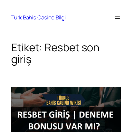
İçeriğe
geç
Turk Bahis Casino Bilgi
Etiket:
Resbet son
giriş