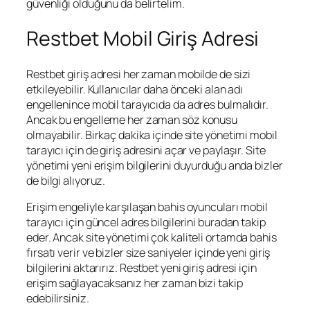
güvenliği olduğunu da belirtelim.
Restbet Mobil Giriş Adresi
Restbet giriş adresi her zaman mobilde de sizi
etkileyebilir. Kullanıcılar daha önceki alan adı
engellenince mobil tarayıcıda da adres bulmalıdır.
Ancak bu engelleme her zaman söz konusu
olmayabilir. Birkaç dakika içinde site yönetimi mobil
tarayıcı için de giriş adresini açar ve paylaşır. Site
yönetimi yeni erişim bilgilerini duyurduğu anda bizler
de bilgi alıyoruz.
Erişim engeliyle karşılaşan bahis oyuncuları mobil
tarayıcı için güncel adres bilgilerini buradan takip
eder. Ancak site yönetimi çok kaliteli ortamda bahis
fırsatı verir ve bizler size saniyeler içinde yeni giriş
bilgilerini aktarırız. Restbet yeni giriş adresi için
erişim sağlayacaksanız her zaman bizi takip
edebilirsiniz.