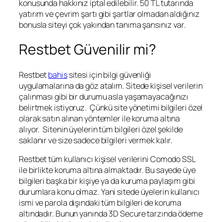
konusunda hakkınız iptal edilebilir. 50 TL tutarında
yatırım ve çevrim şartı gibi şartlar olmadan aldığınız
bonusla siteyi çok yakından tanıma şansınız var.
Restbet Güvenilir mi?
Restbet
bahis
sitesi için bilgi güvenliği
uygulamalarına da göz atalım. Sitede kişisel verilerin
çalınması gibi bir durumu asla yaşamayacağınızı
belirtmek istiyoruz. Çünkü site yönetimi bilgileri özel
olarak satın alınan yöntemler ile koruma altına
alıyor. Sitenin üyelerin tüm bilgileri özel şekilde
saklanır ve size sadece bilgileri vermek kalır.
Restbet tüm kullanıcı kişisel verilerini Comodo SSL
ile birlikte koruma altına almaktadır. Bu sayede üye
bilgileri başka bir kişiye ya da kuruma paylaşım gibi
durumlara konu olmaz. Yani sitede üyelerin kullanıcı
ismi ve parola dışındaki tüm bilgileri de koruma
altındadır. Bunun yanında 3D Secure tarzında ödeme