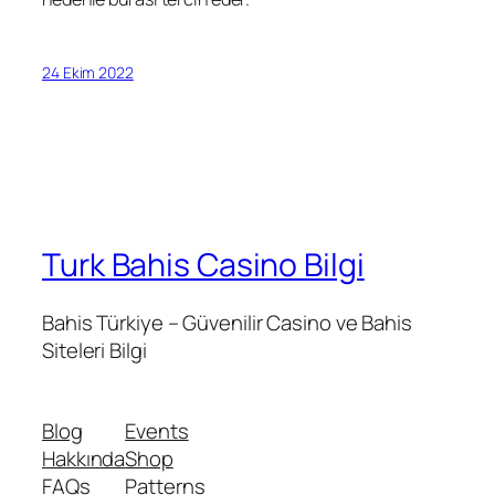
24 Ekim 2022
Turk Bahis Casino Bilgi
Bahis Türkiye – Güvenilir Casino ve Bahis
Siteleri Bilgi
Blog
Events
Hakkında
Shop
FAQs
Patterns