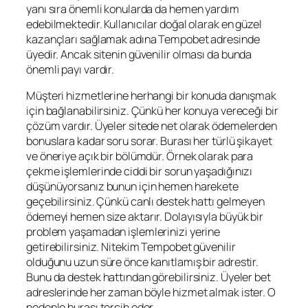
yanı sıra önemli konularda da hemen yardım
edebilmektedir. Kullanıcılar doğal olarak en güzel
kazançları sağlamak adına Tempobet adresinde
üyedir. Ancak sitenin güvenilir olması da bunda
önemli payı vardır.
Müşteri hizmetlerine herhangi bir konuda danışmak
için bağlanabilirsiniz. Çünkü her konuya vereceği bir
çözüm vardır. Üyeler sitede net olarak ödemelerden
bonuslara kadar soru sorar. Burası her türlü şikayet
ve öneriye açık bir bölümdür. Örnek olarak para
çekme işlemlerinde ciddi bir sorun yaşadığınızı
düşünüyorsanız bunun için hemen harekete
geçebilirsiniz. Çünkü canlı destek hattı gelmeyen
ödemeyi hemen size aktarır. Dolayısıyla büyük bir
problem yaşamadan işlemlerinizi yerine
getirebilirsiniz. Nitekim Tempobet güvenilir
olduğunu uzun süre önce kanıtlamış bir adrestir.
Bunu da destek hattından görebilirsiniz. Üyeler bet
adreslerinde her zaman böyle hizmet almak ister. O
nedenle burası tercih eder.