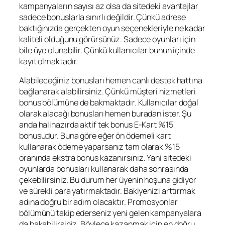
kampanyaların sayısı az olsa da sitedeki avantajlar
sadece bonuslarla sınırlı değildir. Çünkü adrese
baktığınızda gerçekten oyun seçenekleriyle ne kadar
kaliteli olduğunu görürsünüz. Sadece oyunları için
bile üye olunabilir. Çünkü kullanıcılar bunun içinde
kayıt olmaktadır.
Alabileceğiniz bonusları hemen canlı destek hattına
bağlanarak alabilirsiniz. Çünkü müşteri hizmetleri
bonus bölümüne de bakmaktadır. Kullanıcılar doğal
olarak alacağı bonusları hemen buradan ister. Şu
anda halihazırda aktif tek bonus E-Kart %15
bonusudur. Buna göre eğer ön ödemeli kart
kullanarak ödeme yaparsanız tam olarak %15
oranında ekstra bonus kazanırsınız. Yani sitedeki
oyunlarda bonusları kullanarak daha sonrasında
çekebilirsiniz. Bu durum her üyenin hoşuna gidiyor
ve sürekli para yatırmaktadır. Bakiyenizi arttırmak
adına doğru bir adım olacaktır. Promosyonlar
bölümünü takip ederseniz yeni gelen kampanyalara
da bakabilirsiniz. Böylece kazanmak için en doğru