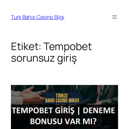
İçeriğe
geç
Turk Bahis Casino Bilgi
Etiket:
Tempobet
sorunsuz giriş