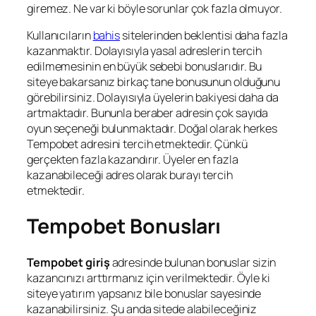
giremez. Ne var ki böyle sorunlar çok fazla olmuyor.
Kullanıcıların
bahis
sitelerinden beklentisi daha fazla
kazanmaktır. Dolayısıyla yasal adreslerin tercih
edilmemesinin en büyük sebebi bonuslarıdır. Bu
siteye bakarsanız birkaç tane bonusunun olduğunu
görebilirsiniz. Dolayısıyla üyelerin bakiyesi daha da
artmaktadır. Bununla beraber adresin çok sayıda
oyun seçeneği bulunmaktadır. Doğal olarak herkes
Tempobet adresini tercih etmektedir. Çünkü
gerçekten fazla kazandırır. Üyeler en fazla
kazanabileceği adres olarak burayı tercih
etmektedir.
Tempobet Bonusları
Tempobet giriş
adresinde bulunan bonuslar sizin
kazancınızı arttırmanız için verilmektedir. Öyle ki
siteye yatırım yapsanız bile bonuslar sayesinde
kazanabilirsiniz. Şu anda sitede alabileceğiniz