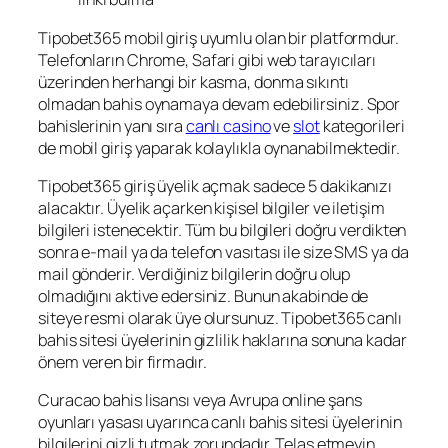
Tipobet365 mobil giriş uyumlu olan bir platformdur.
Telefonların Chrome, Safari gibi web tarayıcıları
üzerinden herhangi bir kasma, donma sıkıntı
olmadan bahis oynamaya devam edebilirsiniz. Spor
bahislerinin yanı sıra
canlı casino
ve
slot
kategorileri
de mobil giriş yaparak kolaylıkla oynanabilmektedir.
Tipobet365 giriş üyelik açmak sadece 5 dakikanızı
alacaktır. Üyelik açarken kişisel bilgiler ve iletişim
bilgileri istenecektir. Tüm bu bilgileri doğru verdikten
sonra e-mail ya da telefon vasıtası ile size SMS ya da
mail gönderir. Verdiğiniz bilgilerin doğru olup
olmadığını aktive edersiniz. Bunun akabinde de
siteye resmi olarak üye olursunuz. Tipobet365 canlı
bahis sitesi üyelerinin gizlilik haklarına sonuna kadar
önem veren bir firmadır.
Curacao bahis lisansı veya Avrupa online şans
oyunları yasası uyarınca canlı bahis sitesi üyelerinin
bilgilerini gizli tutmak zorundadır. Telaş etmeyin