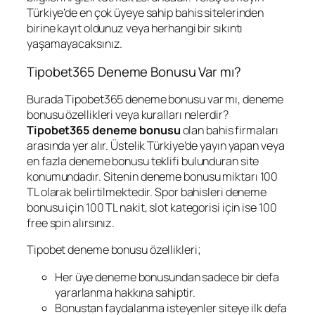
Türkiye’de en çok üyeye sahip bahis sitelerinden
birine kayıt oldunuz veya herhangi bir sıkıntı
yaşamayacaksınız.
Tipobet365 Deneme Bonusu Var mı?
Burada Tipobet365 deneme bonusu var mı, deneme
bonusu özellikleri veya kuralları nelerdir?
Tipobet365 deneme bonusu
olan bahis firmaları
arasında yer alır. Üstelik Türkiye’de yayın yapan veya
en fazla deneme bonusu teklifi bulunduran site
konumundadır. Sitenin deneme bonusu miktarı 100
TL olarak belirtilmektedir. Spor bahisleri deneme
bonusu için 100 TL nakit, slot kategorisi için ise 100
free spin alırsınız.
Tipobet deneme bonusu özellikleri;
Her üye deneme bonusundan sadece bir defa
yararlanma hakkına sahiptir.
Bonustan faydalanma isteyenler siteye ilk defa