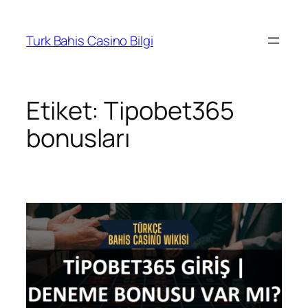
İçeriğe
geç
Turk Bahis Casino Bilgi
Etiket:
Tipobet365
bonusları