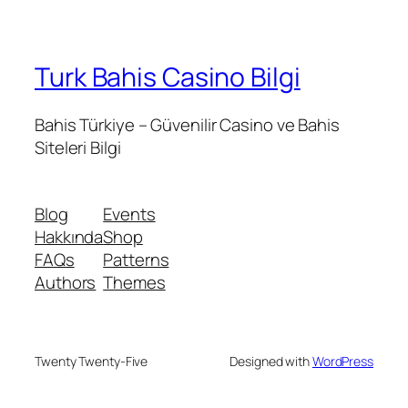
Turk Bahis Casino Bilgi
Bahis Türkiye – Güvenilir Casino ve Bahis
Siteleri Bilgi
Blog
Events
Hakkında
Shop
FAQs
Patterns
Authors
Themes
Twenty Twenty-Five
Designed with
WordPress