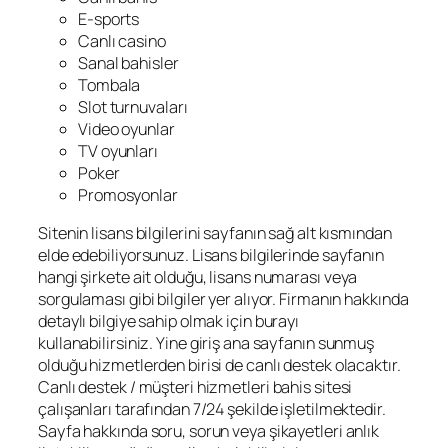
E-sports
Canlı casino
Sanal bahisler
Tombala
Slot turnuvaları
Video oyunlar
TV oyunları
Poker
Promosyonlar
Sitenin lisans bilgilerini sayfanın sağ alt kısmından
elde edebiliyorsunuz. Lisans bilgilerinde sayfanın
hangi şirkete ait olduğu, lisans numarası veya
sorgulaması gibi bilgiler yer alıyor. Firmanın hakkında
detaylı bilgiye sahip olmak için burayı
kullanabilirsiniz. Yine giriş ana sayfanın sunmuş
olduğu hizmetlerden birisi de canlı destek olacaktır.
Canlı destek / müşteri hizmetleri bahis sitesi
çalışanları tarafından 7/24 şekilde işletilmektedir.
Sayfa hakkında soru, sorun veya şikayetleri anlık