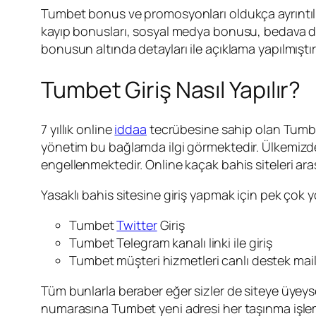
Tumbet bonus ve promosyonları oldukça ayrıntılı 
kayıp bonusları, sosyal medya bonusu, bedava doğ
bonusun altında detayları ile açıklama yapılmıştır.
Tumbet Giriş Nasıl Yapılır?
7 yıllık online
iddaa
tecrübesine sahip olan Tumbet,
yönetim bu bağlamda ilgi görmektedir. Ülkemiz
engellenmektedir. Online kaçak bahis siteleri ara
Yasaklı bahis sitesine giriş yapmak için pek çok 
Tumbet
Twitter
Giriş
Tumbet Telegram kanalı linki ile giriş
Tumbet müşteri hizmetleri canlı destek mail a
Tüm bunlarla beraber eğer sizler de siteye üyey
numarasına Tumbet yeni adresi her taşınma işlemi 