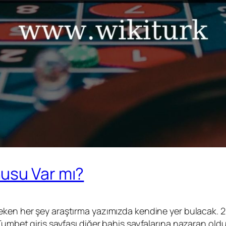
usu Var mı?
reken her şey araştırma yazımızda kendine yer bulacak. 
 Tumbet giriş sayfası diğer bahis sayfalarına nazaran ol