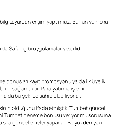
e bilgisayardan erişim yaptırmaz. Bunun yanı sıra
a Safari gibi uygulamalar yeterlidir.
 bonusları kayıt promosyonu ya da ilk üyelik
arını sağlamaktır. Para yatırma işlemi
 da bu şekilde sahip olabiliyorlar.
sinin olduğunu ifade etmiştik. Tumbet güncel
 Yani Tumbet deneme bonusu veriyor mu sorusuna
 ara sıra güncellemeler yaparlar. Bu yüzden yakın