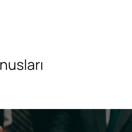
nusları