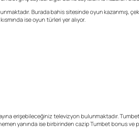
nmaktadır. Burada bahis sitesinde oyun kazanmış, çekim 
kısmında ise oyun türleri yer alıyor.
yayına erişebileceğiniz televizyon bulunmaktadır. Tum
un hemen yanında ise birbirinden cazip Tumbet bonus ve