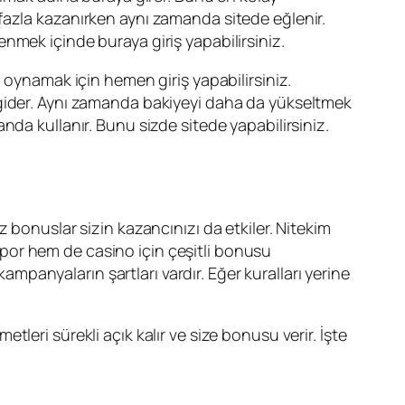
fazla kazanırken aynı zamanda sitede eğlenir.
nmek içinde buraya giriş yapabilirsiniz.
 oynamak için hemen giriş yapabilirsiniz.
 gider. Aynı zamanda bakiyeyi daha da yükseltmek
nda kullanır. Bunu sizde sitede yapabilirsiniz.
 bonuslar sizin kazancınızı da etkiler. Nitekim
por hem de casino için çeşitli bonusu
kampanyaların şartları vardır. Eğer kuralları yerine
eri sürekli açık kalır ve size bonusu verir. İşte