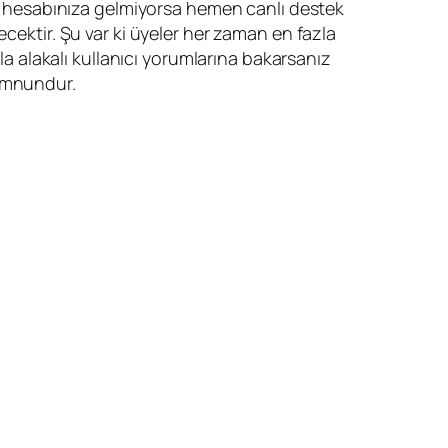
 hesabınıza gelmiyorsa hemen canlı destek
cektir. Şu var ki üyeler her zaman en fazla
yla alakalı kullanıcı yorumlarına bakarsanız
emnundur.