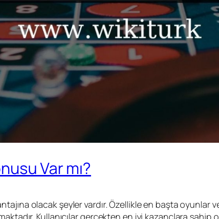
onusu Var mı?
jına olacak şeyler vardır. Özellikle en başta oyunlar ve b
aktadır. Kullanıcılar gerçekten en iyi kazançlara sahip 