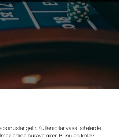
onuslar gelir. Kullanıcılar yasal sitelerde
olmak adına buraya girer. Bunu en kolay