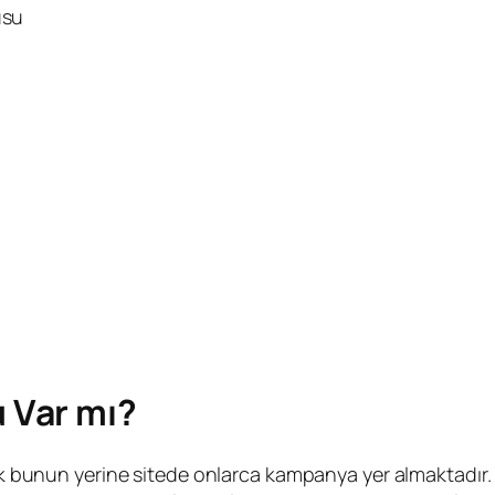
usu
 Var mı?
bunun yerine sitede onlarca kampanya yer almaktadır. He