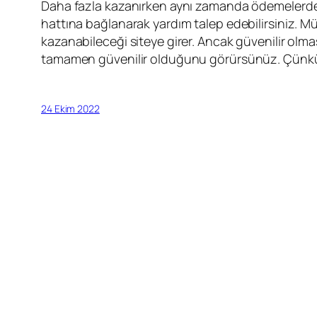
Daha fazla kazanırken aynı zamanda ödemelerde
hattına bağlanarak yardım talep edebilirsiniz. Mü
kazanabileceği siteye girer. Ancak güvenilir olmas
tamamen güvenilir olduğunu görürsünüz. Çünk
24 Ekim 2022