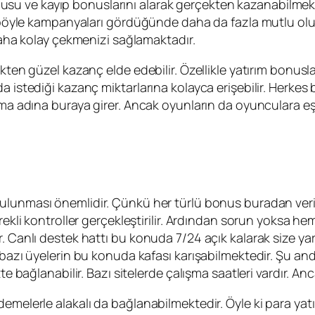
 bonusu ve kayıp bonuslarını alarak gerçekten kazanabilmek
er böyle kampanyaları gördüğünde daha da fazla mutlu olu
 daha kolay çekmenizi sağlamaktadır.
ekten güzel kazanç elde edebilir. Özellikle yatırım bonusl
 istediği kazanç miktarlarına kolayca erişebilir. Herkes 
nma adına buraya girer. Ancak oyunların da oyunculara eşl
lunması önemlidir. Çünkü her türlü bonus buradan verilir
rekli kontroller gerçekleştirilir. Ardından sorun yoksa h
 Canlı destek hattı bu konuda 7/24 açık kalarak size yard
bazı üyelerin bu konuda kafası karışabilmektedir. Şu anda
te bağlanabilir. Bazı sitelerde çalışma saatleri vardır. Anc
emelerle alakalı da bağlanabilmektedir. Öyle ki para yat