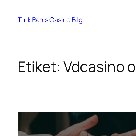
İçeriğe
geç
Turk Bahis Casino Bilgi
Etiket:
Vdcasino o