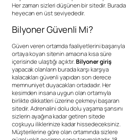
Her zaman sizleri düşünen bir sitedir. Burada
heyecan en üst seviyededir.
Bilyoner Güvenli Mi?
Güven veren ortamda faaliyetlerini başarıyla
ortaya koyan sitenin amacına kısa süre
içerisinde ulaştığı açıktır.
Bilyoner giriş
yapacak olanların burada karşı karşıya
kalacakları güvenli yapıdan son derece
memnuniyet duyacakları ortadadır. Her
kesimden insana uygun olan ortamıyla
birlikte dikkatleri üzerine çekmeyi başaran
sitedir. Adrenalini dolu dolu yaşama şansını
sizlerin ayağına kadar getiren sitede
coşkuyu iliklerinize kadar hissedeceksiniz.
Müşterilerine göre olan ortamında sizlere
güzel vakit geçirme şansı tanımaktadır. 18