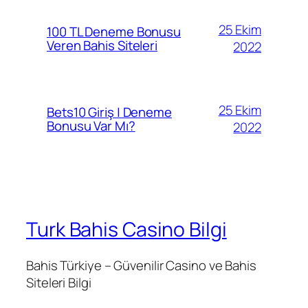
25 Ekim
100 TL Deneme Bonusu
Veren Bahis Siteleri
2022
25 Ekim
Bets10 Giriş | Deneme
Bonusu Var Mı?
2022
Turk Bahis Casino Bilgi
Bahis Türkiye – Güvenilir Casino ve Bahis
Siteleri Bilgi