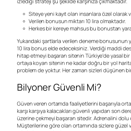
izlediği strateji şu şekilde karşınıza çıkmaktadır.
Siteye yeni kayıt olan insanlara özel olarak
Verilen bonusun miktarı 10 lira olmaktadır.
Herkes bir kereye mahsus bu bonustan yarar
Yukarıdaki şartlarla verilen deneme bonusunun yanı 
10 lira bonus elde edeceksiniz. Verdiği maddi de
hitap etmeyi başaran sitenin Türkiye’de yasal bir
ortaya koyan sitenin ne kadar doğru bir yol hari
problem de yoktur. Her zaman sizleri düşünen bir
Bilyoner Güvenli Mi?
Güven veren ortamda faaliyetlerini başarıyla orta
karşı karşıya kalacakları güvenli yapıdan son de
üzerine çekmeyi başaran sitedir. Adrenalini dolu 
Müşterilerine göre olan ortamında sizlere güzel v