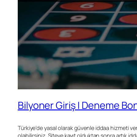
Bilyoner Giriş | Deneme Bo
Türkiye’de yasal olarak güvenle iddaa hizmeti v
olabilirsiniz. Siteye kayıt olduktan sonra artık 