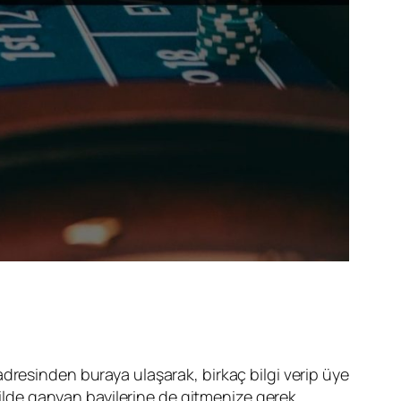
adresinden buraya ulaşarak, birkaç bilgi verip üye
ekilde ganyan bayilerine de gitmenize gerek