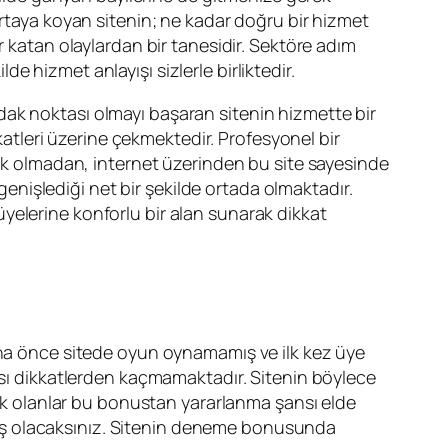
ortaya koyan sitenin; ne kadar doğru bir hizmet
r katan olaylardan bir tanesidir. Sektöre adım
 hizmet anlayışı sizlerle birliktedir.
dak noktası olmayı başaran sitenin hizmette bir
kkatleri üzerine çekmektedir. Profesyonel bir
rek olmadan, internet üzerinden bu site sayesinde
 genişlediği net bir şekilde ortada olmaktadır.
yelerine konforlu bir alan sunarak dikkat
Daha önce sitede oyun oynamamış ve ilk kez üye
ması dikkatlerden kaçmamaktadır. Sitenin böylece
 olanlar bu bonustan yararlanma şansı elde
ış olacaksınız. Sitenin deneme bonusunda