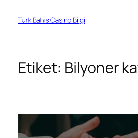
İçeriğe
geç
Turk Bahis Casino Bilgi
Etiket:
Bilyoner ka